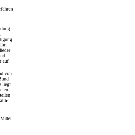
rfahren
ndung
1
ligung
ährt
lieder
end
h auf
nd von
 Bund
 liegt
neten
teilen
älfte
Mittel