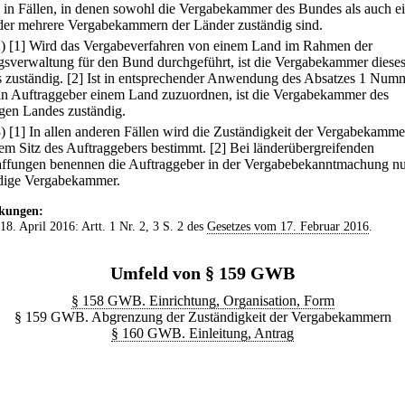
.
in Fällen, in denen sowohl die Vergabekammer des Bundes als auch e
der mehrere Vergabekammern der Länder zuständig sind.
2)
[1] Wird das Vergabeverfahren von einem Land im Rahmen der
gsverwaltung für den Bund durchgeführt, ist die Vergabekammer diese
 zuständig.
[2] Ist in entsprechender Anwendung des Absatzes 1 Num
ein Auftraggeber einem Land zuzuordnen, ist die Vergabekammer des
igen Landes zuständig.
3)
[1] In allen anderen Fällen wird die Zuständigkeit der Vergabekamme
em Sitz des Auftraggebers bestimmt.
[2] Bei länderübergreifenden
ffungen benennen die Auftraggeber in der Vergabebekanntmachung nu
dige Vergabekammer.
kungen:
 18. April 2016: Artt. 1 Nr. 2, 3 S. 2 des
Gesetzes vom 17. Februar 2016
.
Umfeld von § 159 GWB
§ 158 GWB. Einrichtung, Organisation, Form
§ 159 GWB. Abgrenzung der Zuständigkeit der Vergabekammern
§ 160 GWB. Einleitung, Antrag