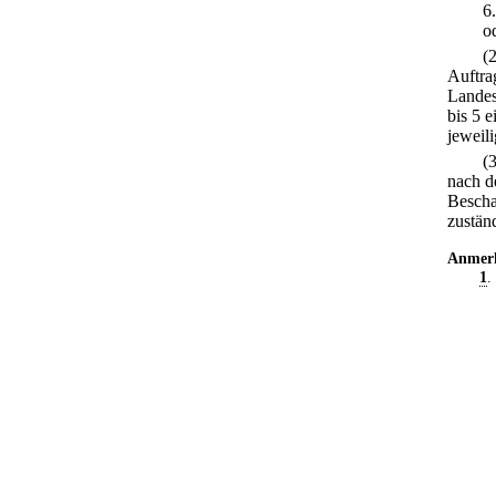
6
o
(
Auftra
Landes
bis 5 
jeweil
(
nach d
Bescha
zustän
Anmer
1
.