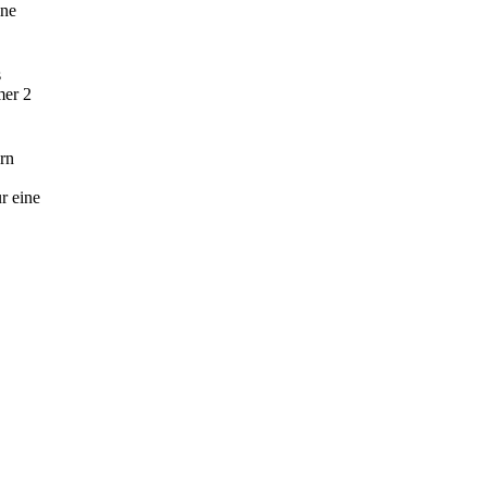
ine
s
mer 2
rn
r eine