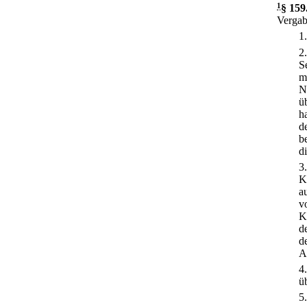
1
§ 159
Vergab
1
2
S
m
N
ü
h
d
b
d
3
K
a
v
K
d
d
A
4
ü
5