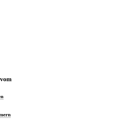
 vom
en
mmern