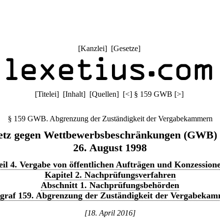
[
Kanzlei
] [
Gesetze
]
[
Titelei
] [
Inhalt
] [
Quellen
]
[
<
]
§ 159 GWB
[
>
]
§ 159 GWB. Abgrenzung der Zuständigkeit der Vergabekammern
etz gegen Wettbewerbsbeschränkungen (GWB)
26. August 1998
eil 4. Vergabe von öffentlichen Aufträgen und Konzession
Kapitel 2. Nachprüfungsverfahren
Abschnitt 1. Nachprüfungsbehörden
graf 159. Abgrenzung der Zuständigkeit der Vergabeka
[18. April 2016]