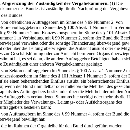
.
Abgrenzung der Zuständigkeit der Vergabekammern.
(1) Die
ekammer des Bundes ist zuständig für die Nachprüfung der Vergabeve
.
des Bundes;
.
von öffentlichen Auftraggebern im Sinne des § 99 Nummer 2, von
ektorenauftraggebern im Sinne des § 100 Absatz 1 Nummer 1 in Verbi
it § 99 Nummer 2 und Konzessionsgebern im Sinne des § 101 Absatz 
ummer 1 in Verbindung mit § 99 Nummer 2, sofern der Bund die Betei
berwiegend verwaltet oder die sonstige Finanzierung überwiegend gew
at oder über die Leitung überwiegend die Aufsicht ausübt oder die Mitg
es zur Geschäftsführung oder zur Aufsicht berufenen Organs überwieg
estimmt hat, es sei denn, die an dem Auftraggeber Beteiligten haben sic
ie Zuständigkeit einer anderen Vergabekammer geeinigt;
.
von Sektorenauftraggebern im Sinne des § 100 Absatz 1 Nummer 2 u
onzessionsgebern im Sinne des § 101 Absatz 1 Nummer 3, sofern der
uf sie einen beherrschenden Einfluss ausübt; ein beherrschender Einfluss
or, wenn der Bund unmittelbar oder mittelbar die Mehrheit des gezeich
apitals des Auftraggebers besitzt oder über die Mehrheit der mit den An
es Auftraggebers verbundenen Stimmrechte verfügt oder mehr als die H
er Mitglieder des Verwaltungs-, Leitungs- oder Aufsichtsorgans des
uftraggebers bestellen kann;
.
von Auftraggebern im Sinne des § 99 Nummer 4, sofern der Bund die 
berwiegend bewilligt hat;
.
die im Rahmen der Organleihe für den Bund durchgeführt werden;