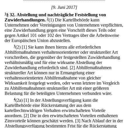
[9. Juni 2017]
1
§ 32
.
Abstellung und nachträgliche Feststellung von
Zuwiderhandlungen.
2
(1) Die Kartellbehörde kann
Unternehmen oder Vereinigungen von Unternehmen verpflichten,
eine Zuwiderhandlung gegen eine Vorschrift dieses Teils oder
gegen Artikel 101 oder 102 des Vertrages über die Arbeitsweise
der Europäischen Union abzustellen.
3
(2)
[1] Sie kann ihnen hierzu alle erforderlichen
Abhilfemaßnahmen verhaltensorientierter oder struktureller Art
vorschreiben, die gegenüber der festgestellten Zuwiderhandlung
verhältnismäßig und für eine wirksame Abstellung der
Zuwiderhandlung erforderlich sind.
[2] Abhilfemaßnahmen
struktureller Art können nur in Ermangelung einer
verhaltensorientierten Abhilfemaßnahme von gleicher
Wirksamkeit festgelegt werden, oder wenn letztere im Vergleich
zu Abhilfemaßnahmen struktureller Art mit einer größeren
Belastung für die beteiligten Unternehmen verbunden wäre.
4
(2a)
[1] In der Abstellungsverfügung kann die
Kartellbehörde eine Rückerstattung der aus dem
kartellrechtswidrigen Verhalten erwirtschafteten Vorteile
anordnen.
[2] Die in den erwirtschafteten Vorteilen enthaltenen
Zinsvorteile können geschätzt werden.
[3] Nach Ablauf der in der
Abstellungsverfügung bestimmten Frist für die Rückerstattung