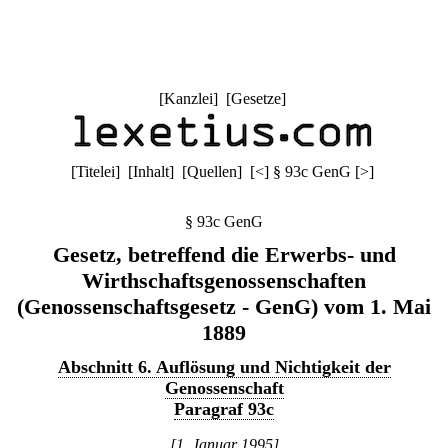
[
Kanzlei
] [
Gesetze
]
[
Titelei
] [
Inhalt
] [
Quellen
]
[
<
]
§ 93c GenG
[
>
]
§ 93c GenG
Gesetz, betreffend die Erwerbs- und
Wirthschaftsgenossenschaften
(Genossenschaftsgesetz - GenG) vom 1. Mai
1889
Abschnitt 6. Auflösung und Nichtigkeit der
Genossenschaft
Paragraf 93c
[1. Januar 1995]