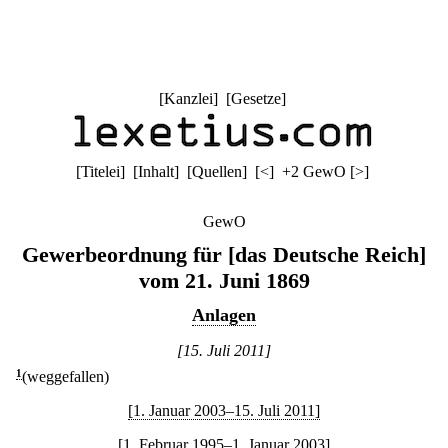
[
Kanzlei
] [
Gesetze
]
[
Titelei
] [
Inhalt
] [
Quellen
]
[
<
]
+2 GewO
[
>
]
GewO
Gewerbeordnung für [das Deutsche Reich]
vom 21. Juni 1869
Anlagen
[15. Juli 2011]
1
(weggefallen)
[1. Januar 2003–15. Juli 2011]
[1. Februar 1995–1. Januar 2003]