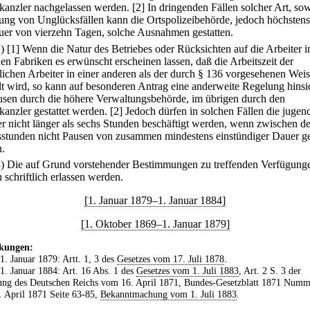
kanzler nachgelassen werden.
[2] In dringenden Fällen solcher Art, so
ung von Unglücksfällen kann die Ortspolizeibehörde, jedoch höchstens
uer von vierzehn Tagen, solche Ausnahmen gestatten.
2)
[1] Wenn die Natur des Betriebes oder Rücksichten auf die Arbeiter i
nen Fabriken es erwünscht erscheinen lassen, daß die Arbeitszeit der
lichen Arbeiter in einer anderen als der durch § 136 vorgesehenen Wei
lt wird, so kann auf besonderen Antrag eine anderweite Regelung hinsi
usen durch die höhere Verwaltungsbehörde, im übrigen durch den
kanzler gestattet werden.
[2] Jedoch dürfen in solchen Fällen die jugen
er nicht länger als sechs Stunden beschäftigt werden, wenn zwischen d
sstunden nicht Pausen von zusammen mindestens einstündiger Dauer g
.
3) Die auf Grund vorstehender Bestimmungen zu treffenden Verfügung
 schriftlich erlassen werden.
[1. Januar 1879–1. Januar 1884]
[1. Oktober 1869–1. Januar 1879]
kungen:
 1. Januar 1879: Artt. 1, 3 des
Gesetzes vom 17. Juli 1878
.
 1. Januar 1884: Art. 16 Abs. 1 des
Gesetzes vom 1. Juli 1883
, Art. 2 S. 3 der
ung des Deutschen Reichs vom 16. April 1871, Bundes-Gesetzblatt 1871 Numm
 April 1871 Seite 63-85,
Bekanntmachung vom 1. Juli 1883
.