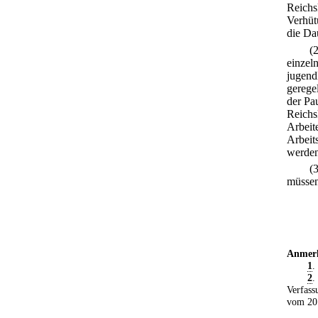
Reichs
Verhüt
die Da
(
einzel
jugend
gerege
der Pa
Reichs
Arbeit
Arbeit
werden
(
müssen
Anmer
1
.
2
.
Verfass
vom 20.