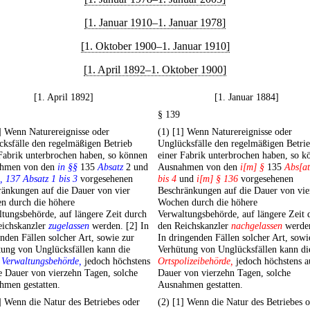
[1. Januar 1910–1. Januar 1978]
[1. Oktober 1900–1. Januar 1910]
[1. April 1892–1. Oktober 1900]
[1. April 1892]
[1. Januar 1884]
§ 139
] Wenn Naturereignisse oder
(1) [1] Wenn Naturereignisse oder
ksfälle den regelmäßigen Betrieb
Unglücksfälle den regelmäßigen Betri
Fabrik unterbrochen haben, so können
einer Fabrik unterbrochen haben, so k
hmen von den
in §§
135
Absatz
2 und
Ausnahmen von den
i[m] §
135
Abs[at
, 137 Absatz 1 bis 3
vorgesehenen
bis 4
und
i[m] § 136
vorgesehenen
ränkungen auf die Dauer von vier
Beschränkungen auf die Dauer von vie
n durch die höhere
Wochen durch die höhere
tungsbehörde, auf längere Zeit durch
Verwaltungsbehörde, auf längere Zeit 
eichskanzler
zugelassen
werden. [2] In
den Reichskanzler
nachgelassen
werden
nden Fällen solcher Art, sowie zur
In dringenden Fällen solcher Art, sowi
tung von Unglücksfällen kann die
Verhütung von Unglücksfällen kann di
 Verwaltungsbehörde,
jedoch höchstens
Ortspolizeibehörde,
jedoch höchstens a
e Dauer von vierzehn Tagen, solche
Dauer von vierzehn Tagen, solche
hmen gestatten.
Ausnahmen gestatten.
] Wenn die Natur des Betriebes oder
(2) [1] Wenn die Natur des Betriebes 