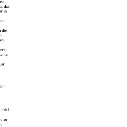
nen
n, daß
er in
kann
h die
n
en.
e
sechs
schen
uer
ngen
etrieb
 von
n