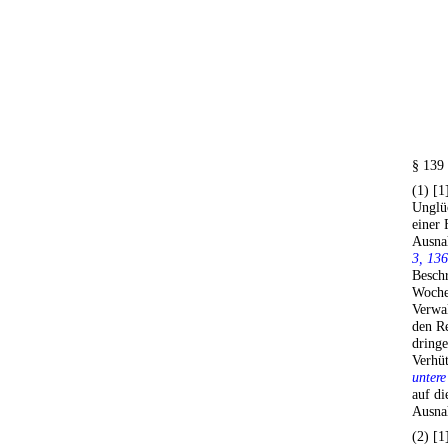
§ 139
(1) [1
Unglüc
einer 
Ausna
3, 136
Besch
Woche
Verwal
den R
dringe
Verhü
untere
auf di
Ausna
(2) [1