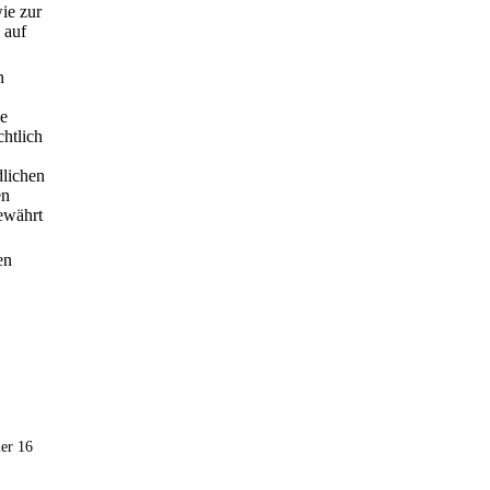
wie zur
 auf
n
se
chtlich
dlichen
en
ewährt
en
er 16