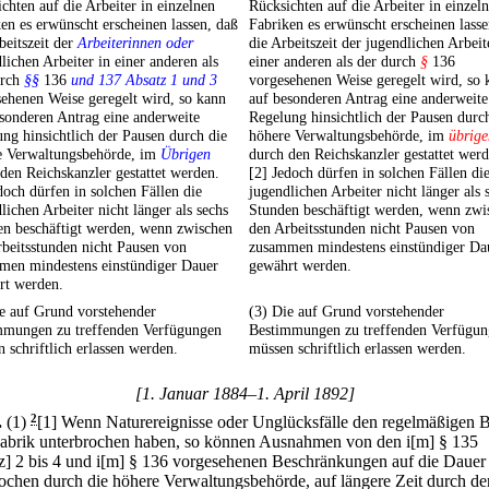
chten auf die Arbeiter in einzelnen
Rücksichten auf die Arbeiter in einzel
en es erwünscht erscheinen lassen, daß
Fabriken es erwünscht erscheinen lasse
beitszeit der
Arbeiterinnen oder
die Arbeitszeit der jugendlichen Arbeit
lichen Arbeiter in einer anderen als
einer anderen als der durch
§
136
urch
§§
136
und 137 Absatz 1 und 3
vorgesehenen Weise geregelt wird, so 
ehenen Weise geregelt wird, so kann
auf besonderen Antrag eine anderweite
sonderen Antrag eine anderweite
Regelung hinsichtlich der Pausen durc
ng hinsichtlich der Pausen durch die
höhere Verwaltungsbehörde, im
übrige
e Verwaltungsbehörde, im
Übrigen
durch den Reichskanzler gestattet werd
den Reichskanzler gestattet werden.
[2] Jedoch dürfen in solchen Fällen di
doch dürfen in solchen Fällen die
jugendlichen Arbeiter nicht länger als 
lichen Arbeiter nicht länger als sechs
Stunden beschäftigt werden, wenn zwi
en beschäftigt werden, wenn zwischen
den Arbeitsstunden nicht Pausen von
beitsstunden nicht Pausen von
zusammen mindestens einstündiger Da
men mindestens einstündiger Dauer
gewährt werden.
rt werden.
e auf Grund vorstehender
(3) Die auf Grund vorstehender
mmungen zu treffenden Verfügungen
Bestimmungen zu treffenden Verfügu
 schriftlich erlassen werden.
müssen schriftlich erlassen werden.
[1. Januar 1884–1. April 1892]
.
(1)
2
[1] Wenn Naturereignisse oder Unglücksfälle den regelmäßigen B
Fabrik unterbrochen haben, so können Ausnahmen von den i[m] § 135
z] 2 bis 4 und i[m] § 136 vorgesehenen Beschränkungen auf die Dauer
ochen durch die höhere Verwaltungsbehörde, auf längere Zeit durch de