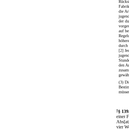
Rücksi
Fabrik
die Ar
jugend
der d
vorges
auf be
Regelu
höher
durch 
[2] Je
jugend
Stund
den Ar
zusam
gewäh
(3) Di
Besti
müssen
1
§ 139
einer 
Abs[at
vier W