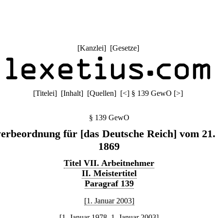
[
Kanzlei
] [
Gesetze
]
[
Titelei
] [
Inhalt
] [
Quellen
]
[
<
]
§ 139 GewO
[
>
]
§ 139 GewO
rbeordnung für [das Deutsche Reich] vom 21.
1869
Titel VII. Arbeitnehmer
II. Meistertitel
Paragraf 139
[1. Januar 2003]
[1. Januar 1978–1. Januar 2003]