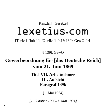
[
Kanzlei
] [
Gesetze
]
[
Titelei
] [
Inhalt
] [
Quellen
]
[
<
]
§ 139k GewO
[
>
]
§ 139k GewO
Gewerbeordnung für [das Deutsche Reich]
vom 21. Juni 1869
Titel VII. Arbeitnehmer
III. Aufsicht
Paragraf 139k
[1. Mai 1934]
[1. Oktober 1900–1. Mai 1934]