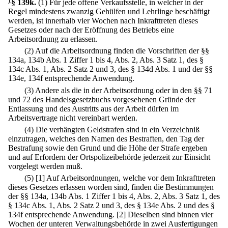
1
§ 139k
.
(1) Für jede offene Verkaufsstelle, in welcher in der
Regel mindestens zwanzig Gehülfen und Lehrlinge beschäftigt
werden, ist innerhalb vier Wochen nach Inkrafttreten dieses
Gesetzes oder nach der Eröffnung des Betriebs eine
Arbeitsordnung zu erlassen.
(2) Auf die Arbeitsordnung finden die Vorschriften der §§
134a, 134b Abs. 1 Ziffer 1 bis 4, Abs. 2, Abs. 3 Satz 1, des §
134c Abs. 1, Abs. 2 Satz 2 und 3, des § 134d Abs. 1 und der §§
134e, 134f entsprechende Anwendung.
(3) Andere als die in der Arbeitsordnung oder in den §§ 71
und 72 des Handelsgesetzbuchs vorgesehenen Gründe der
Entlassung und des Austritts aus der Arbeit dürfen im
Arbeitsvertrage nicht vereinbart werden.
(4) Die verhängten Geldstrafen sind in ein Verzeichniß
einzutragen, welches den Namen des Bestraften, den Tag der
Bestrafung sowie den Grund und die Höhe der Strafe ergeben
und auf Erfordern der Ortspolizeibehörde jederzeit zur Einsicht
vorgelegt werden muß.
(5)
[1] Auf Arbeitsordnungen, welche vor dem Inkrafttreten
dieses Gesetzes erlassen worden sind, finden die Bestimmungen
der §§ 134a, 134b Abs. 1 Ziffer 1 bis 4, Abs. 2, Abs. 3 Satz 1, des
§ 134c Abs. 1, Abs. 2 Satz 2 und 3, des § 134e Abs. 2 und des §
134f entsprechende Anwendung.
[2] Dieselben sind binnen vier
Wochen der unteren Verwaltungsbehörde in zwei Ausfertigungen