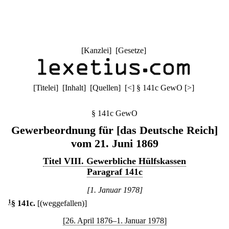
[
Kanzlei
] [
Gesetze
]
[
Titelei
] [
Inhalt
] [
Quellen
]
[
<
]
§ 141c GewO
[
>
]
§ 141c GewO
Gewerbeordnung für [das Deutsche Reich]
vom 21. Juni 1869
Titel VIII. Gewerbliche Hülfskassen
Paragraf 141c
[1. Januar 1978]
1
§ 141c
.
[(weggefallen)]
[26. April 1876–1. Januar 1978]