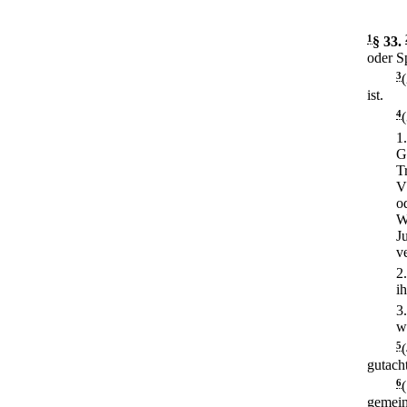
1
§ 33
.
oder Sp
3
ist.
4
1
G
T
V
o
W
J
v
2
i
3
w
5
gutacht
6
gemein