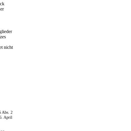
eck
er
glieder
tzes
t nicht
6 Abs. 2
6. April