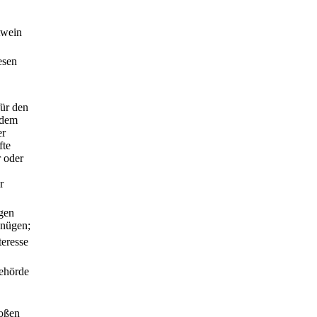
twein
esen
für den
 dem
er
fte
r oder
r
gen
enügen;
eresse
behörde
roßen