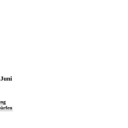
 Juni
ung
dürfen