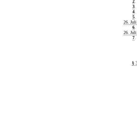
2
.
3
.
4
.
5
.
26. Jul
6
.
26. Jul
7
.
§ 