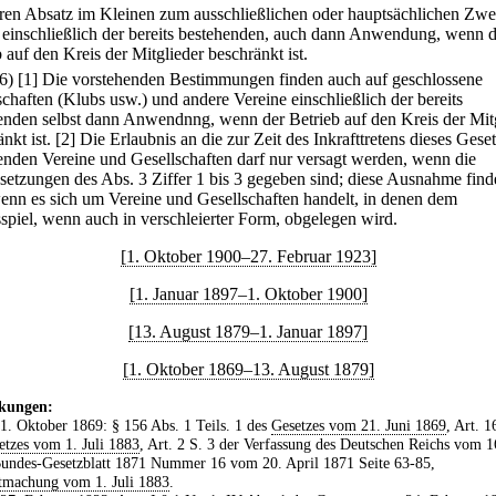
ren Absatz im Kleinen zum ausschließlichen oder hauptsächlichen Zw
 einschließlich der bereits bestehenden, auch dann Anwendung, wenn d
 auf den Kreis der Mitglieder beschränkt ist.
(6)
[1] Die vorstehenden Bestimmungen finden auch auf geschlossene
schaften (Klubs usw.) und andere Vereine einschließlich der bereits
enden selbst dann Anwendnng, wenn der Betrieb auf den Kreis der Mit
nkt ist.
[2] Die Erlaubnis an die zur Zeit des Inkrafttretens dieses Gese
enden Vereine und Gesellschaften darf nur versagt werden, wenn die
setzungen des Abs. 3 Ziffer 1 bis 3 gegeben sind; diese Ausnahme finde
 wenn es sich um Vereine und Gesellschaften handelt, in denen dem
spiel, wenn auch in verschleierter Form, obgelegen wird.
[1. Oktober 1900–27. Februar 1923]
[1. Januar 1897–1. Oktober 1900]
[13. August 1879–1. Januar 1897]
[1. Oktober 1869–13. August 1879]
kungen:
 1. Oktober 1869: § 156 Abs. 1 Teils. 1 des
Gesetzes vom 21. Juni 1869
, Art. 1
etzes vom 1. Juli 1883
, Art. 2 S. 3 der Verfassung des Deutschen Reichs vom 1
undes-Gesetzblatt 1871 Nummer 16 vom 20. April 1871 Seite 63-85,
tmachung vom 1. Juli 1883
.