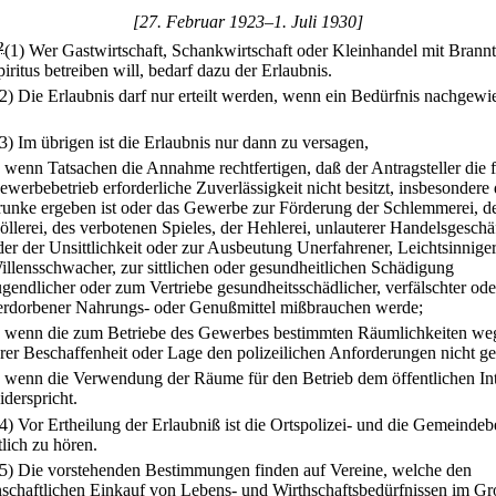
[27. Februar 1923–1. Juli 1930]
2
(1) Wer Gastwirtschaft, Schankwirtschaft oder Kleinhandel mit Brann
iritus betreiben will, bedarf dazu der Erlaubnis.
(2) Die Erlaubnis darf nur erteilt werden, wenn ein Bedürfnis nachgewi
(3) Im übrigen ist die Erlaubnis nur dann zu versagen,
.
wenn Tatsachen die Annahme rechtfertigen, daß der Antragsteller die 
ewerbebetrieb erforderliche Zuverlässigkeit nicht besitzt, insbesondere
runke ergeben ist oder das Gewerbe zur Förderung der Schlemmerei, d
öllerei, des verbotenen Spieles, der Hehlerei, unlauterer Handelsgeschä
der der Unsittlichkeit oder zur Ausbeutung Unerfahrener, Leichtsinnige
illensschwacher, zur sittlichen oder gesundheitlichen Schädigung
ugendlicher oder zum Vertriebe gesundheitsschädlicher, verfälschter ode
erdorbener Nahrungs- oder Genußmittel mißbrauchen werde;
.
wenn die zum Betriebe des Gewerbes bestimmten Räumlichkeiten we
hrer Beschaffenheit oder Lage den polizeilichen Anforderungen nicht g
.
wenn die Verwendung der Räume für den Betrieb dem öffentlichen Int
iderspricht.
(4) Vor Ertheilung der Erlaubniß ist die Ortspolizei- und die Gemeinde
lich zu hören.
(5) Die vorstehenden Bestimmungen finden auf Vereine, welche den
schaftlichen Einkauf von Lebens- und Wirthschaftsbedürfnissen im G