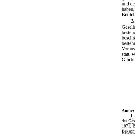
und de
haben,
Betrieb
7
Gesell
besteh
beschrä
besteh
Voraus
statt,
Glücks
Anmer
1
.
des
Ges
1871, B
Bekann