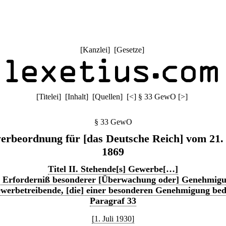
[
Kanzlei
] [
Gesetze
]
[
Titelei
] [
Inhalt
] [
Quellen
]
[
<
]
§ 33 GewO
[
>
]
§ 33 GewO
rbeordnung für [das Deutsche Reich] vom 21.
1869
Titel II. Stehende[s] Gewerbe[…]
. Erforderniß besonderer [Überwachung oder] Genehmig
werbetreibende, [die] einer besonderen Genehmigung be
Paragraf 33
[1. Juli 1930]