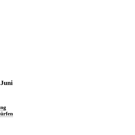
 Juni
ung
dürfen