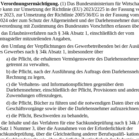
Verordnungsermächtigung.
(1) Das Bundesministerium für Wirtscha
e kann zur Umsetzung der Richtlinie (EU) 2023/2225 in der Fassung 
r 2023, zur Umsetzung der Richtlinie 2005/36/EG in der Fassung vom
024 oder zum Schutz der Allgemeinheit und der Darlehensnehmer dur
verordnung mit Zustimmung des Bundesrates Vorschriften erlassen übe
.
das Erlaubnisverfahren nach § 34k Absatz 1, einschließlich der vom
ntragsteller mitzuteilenden Angaben,
.
den Umfang der Verpflichtungen des Gewerbetreibenden bei der Aus
es Gewerbes nach § 34k Absatz 1, insbesondere über
a)
die Pflicht, die erhaltenen Vermögenswerte des Darlehensnehmer
getrennt zu verwalten,
b)
die Pflicht, nach der Ausführung des Auftrags dem Darlehensne
Rechnung zu legen,
c)
die Verhaltens- und Informationspflichten gegenüber dem
Darlehensnehmer, einschließlich der Pflicht, Provisionen und ander
Zuwendungen offenzulegen,
d)
die Pflicht, Bücher zu führen und die notwendigen Daten über ei
Geschäftsvorgänge sowie über die Darlehensnehmer aufzuzeichnen
e)
die Pflicht, Beschwerden zu behandeln,
.
die Inhalte und das Verfahren für eine Sachkundeprüfung nach § 34k 
 Satz 1 Nummer 3, über die Ausnahmen von der Erforderlichkeit der
achkundeprüfung, über die Gleichstellung anderer Berufsqualifi- kation