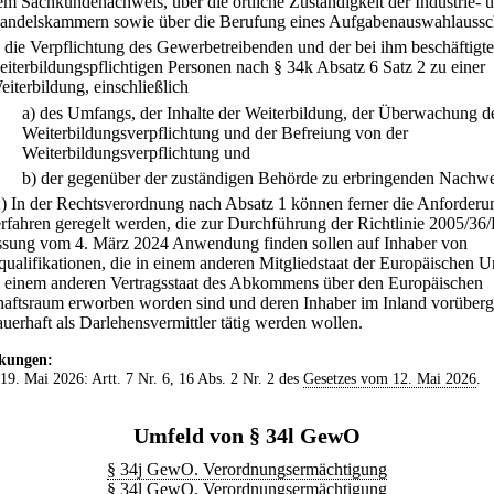
em Sachkundenachweis, über die örtliche Zuständigkeit der Industrie- 
andelskammern sowie über die Berufung eines Aufgabenauswahlaussc
.
die Verpflichtung des Gewerbetreibenden und der bei ihm beschäftigt
eiterbildungspflichtigen Personen nach § 34k Absatz 6 Satz 2 zu einer
eiterbildung, einschließlich
a)
des Umfangs, der Inhalte der Weiterbildung, der Überwachung d
Weiterbildungsverpflichtung und der Befreiung von der
Weiterbildungsverpflichtung und
b)
der gegenüber der zuständigen Behörde zu erbringenden Nachwe
2) In der Rechtsverordnung nach Absatz 1 können ferner die Anforder
rfahren geregelt werden, die zur Durchführung der Richtlinie 2005/36
ssung vom 4. März 2024 Anwendung finden sollen auf Inhaber von
qualifikationen, die in einem anderen Mitgliedstaat der Europäischen 
n einem anderen Vertragsstaat des Abkommens über den Europäischen
haftsraum erworben worden sind und deren Inhaber im Inland vorüber
auerhaft als Darlehensvermittler tätig werden wollen.
kungen:
 19. Mai 2026: Artt. 7 Nr. 6, 16 Abs. 2 Nr. 2 des
Gesetzes vom 12. Mai 2026
.
Umfeld von § 34l GewO
§ 34j GewO. Verordnungsermächtigung
§ 34l GewO. Verordnungsermächtigung