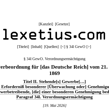
[
Kanzlei
] [
Gesetze
]
[
Titelei
] [
Inhalt
] [
Quellen
]
[
<
]
§ 34l GewO
[
>
]
§ 34l GewO. Verordnungsermächtigung
rbeordnung für [das Deutsche Reich] vom 21.
1869
Titel II. Stehende[s] Gewerbe[…]
. Erforderniß besonderer [Überwachung oder] Genehmig
werbetreibende, [die] einer besonderen Genehmigung be
Paragraf 34l. Verordnungsermächtigung
[19. Mai 2026]