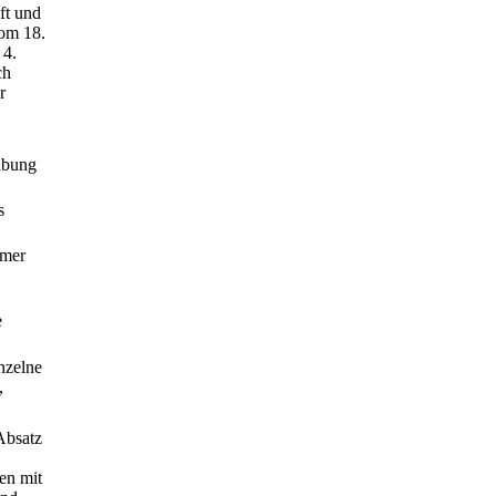
ft und
vom 18.
 4.
ch
r
übung
s
hmer
e
nzelne
,
Absatz
en mit