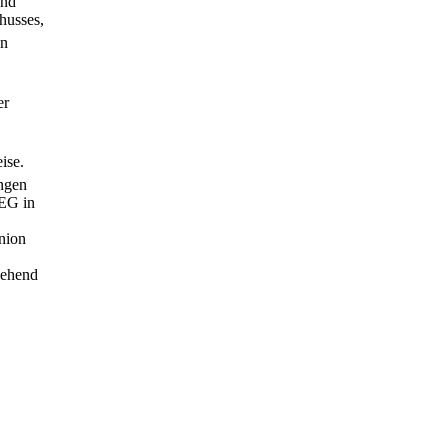
und
husses,
en
er
ise.
ungen
/EG in
Union
gehend