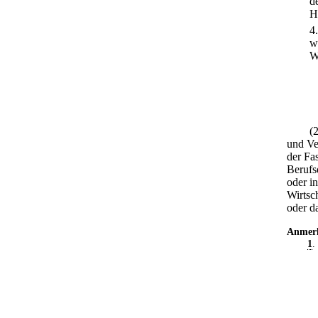
d
H
4
w
W
(
und Ve
der Fa
Berufs
oder i
Wirtsc
oder d
Anmer
1
.