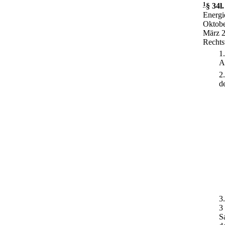
1
§ 34l
.
Energi
Oktobe
März 2
Rechts
1
A
2
d
3
3
S