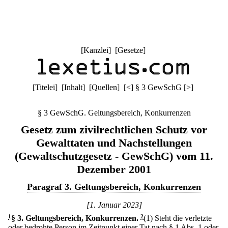
[
Kanzlei
] [
Gesetze
]
[
Titelei
] [
Inhalt
] [
Quellen
]
[
<
]
§ 3 GewSchG
[
>
]
§ 3 GewSchG. Geltungsbereich, Konkurrenzen
Gesetz zum zivilrechtlichen Schutz vor
Gewalttaten und Nachstellungen
(Gewaltschutzgesetz - GewSchG) vom 11.
Dezember 2001
Paragraf 3. Geltungsbereich, Konkurrenzen
[1. Januar 2023]
1
§ 3
.
Geltungsbereich, Konkurrenzen.
2
(1) Steht die verletzte
oder bedrohte Person im Zeitpunkt einer Tat nach § 1 Abs. 1 oder