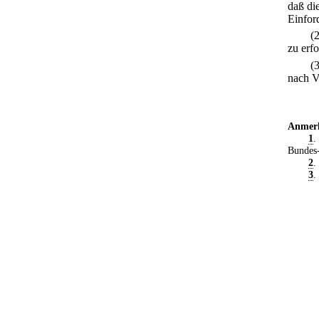
daß di
Einfor
(
zu erfo
(
nach V
Anmer
1
.
Bundes-
2
.
3
.