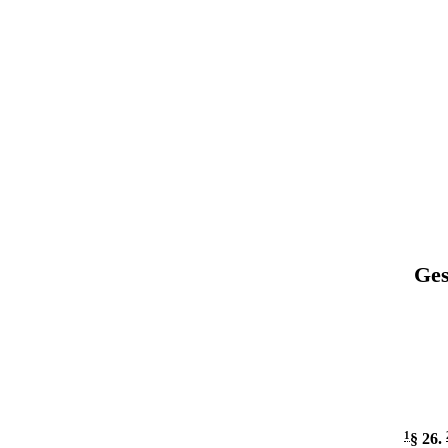
Ges
1
§ 26
.