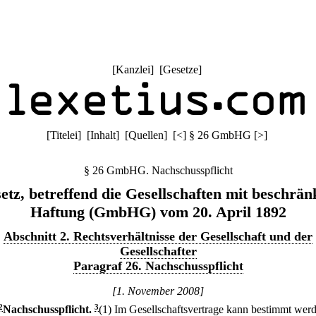
[
Kanzlei
] [
Gesetze
]
[
Titelei
] [
Inhalt
] [
Quellen
]
[
<
]
§ 26 GmbHG
[
>
]
§ 26 GmbHG. Nachschusspflicht
etz, betreffend die Gesellschaften mit beschrän
Haftung (GmbHG) vom 20. April 1892
Abschnitt 2. Rechtsverhältnisse der Gesellschaft und der
Gesellschafter
Paragraf 26. Nachschusspflicht
[1. November 2008]
2
Nachschusspflicht.
3
(1) Im Gesellschaftsvertrage kann bestimmt wer