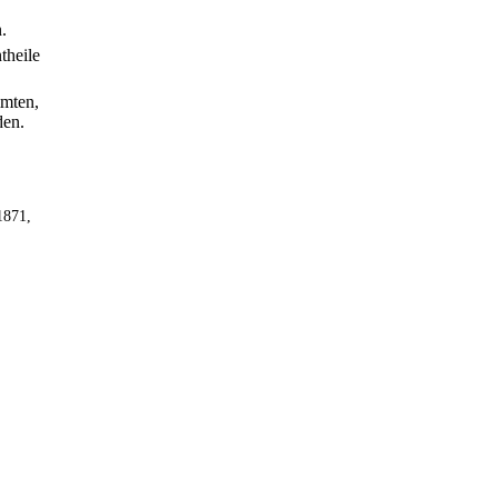
.
theile
mmten,
den.
1871,