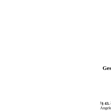
Ges
1
§ 43
.
Angele