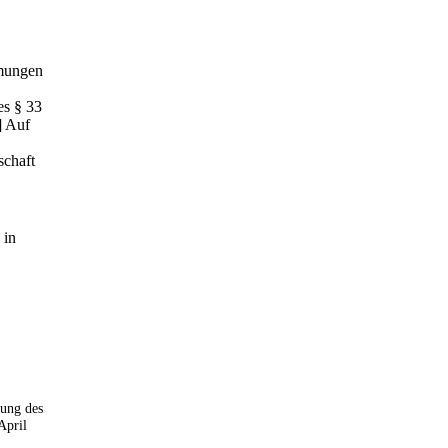
mmungen
es § 33
] Auf
schaft
 in
sung des
April