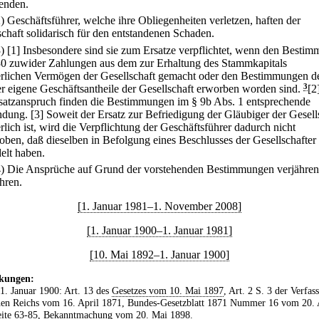
enden.
2) Geschäftsführer, welche ihre Obliegenheiten verletzen, haften der
schaft solidarisch für den entstandenen Schaden.
3)
[1] Insbesondere sind sie zum Ersatze verpflichtet, wenn den Besti
30 zuwider Zahlungen aus dem zur Erhaltung des Stammkapitals
erlichen Vermögen der Gesellschaft gemacht oder den Bestimmungen d
r eigene Geschäftsantheile der Gesellschaft erworben worden sind.
3
[2
satzanspruch finden die Bestimmungen im § 9b Abs. 1 entsprechende
dung.
[3] Soweit der Ersatz zur Befriedigung der Gläubiger der Gesell
rlich ist, wird die Verpflichtung der Geschäftsführer dadurch nicht
oben, daß dieselben in Befolgung eines Beschlusses der Gesellschafter
elt haben.
4) Die Ansprüche auf Grund der vorstehenden Bestimmungen verjähren
hren.
[1. Januar 1981–1. November 2008]
[1. Januar 1900–1. Januar 1981]
[10. Mai 1892–1. Januar 1900]
kungen:
 1. Januar 1900: Art. 13 des
Gesetzes vom 10. Mai 1897
, Art. 2 S. 3 der Verfas
en Reichs vom 16. April 1871, Bundes-Gesetzblatt 1871 Nummer 16 vom 20. 
ite 63-85,
Bekanntmachung vom 20. Mai 1898
.