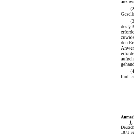
anzuw
(
Gesell
(
des § 
erford
zuwide
den Er
Anwen
erforde
aufgeh
gehand
(
fünf Ja
Anmer
1
.
Deutsch
1871 Se