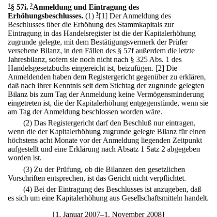
1
§ 57i
.
2
Anmeldung und Eintragung des
Erhöhungsbeschlusses.
(1)
3
[1] Der Anmeldung des
Beschlusses über die Erhöhung des Stammkapitals zur
Eintragung in das Handelsregister ist die der Kapitalerhöhung
zugrunde gelegte, mit dem Bestätigungsvermerk der Prüfer
versehene Bilanz, in den Fällen des § 57f außerdem die letzte
Jahresbilanz, sofern sie noch nicht nach § 325 Abs. 1 des
Handelsgesetzbuchs eingereicht ist, beizufügen.
[2] Die
Anmeldenden haben dem Registergericht gegenüber zu erklären,
daß nach ihrer Kenntnis seit dem Stichtag der zugrunde gelegten
Bilanz bis zum Tag der Anmeldung keine Vermögensminderung
eingetreten ist, die der Kapitalerhöhung entgegenstünde, wenn sie
am Tag der Anmeldung beschlossen worden wäre.
(2) Das Registergericht darf den Beschluß nur eintragen,
wenn die der Kapitalerhöhung zugrunde gelegte Bilanz für einen
höchstens acht Monate vor der Anmeldung liegenden Zeitpunkt
aufgestellt und eine Erklärung nach Absatz 1 Satz 2 abgegeben
worden ist.
(3) Zu der Prüfung, ob die Bilanzen den gesetzlichen
Vorschriften entsprechen, ist das Gericht nicht verpflichtet.
(4) Bei der Eintragung des Beschlusses ist anzugeben, daß
es sich um eine Kapitalerhöhung aus Gesellschaftsmitteln handelt.
[1. Januar 2007–1. November 2008]