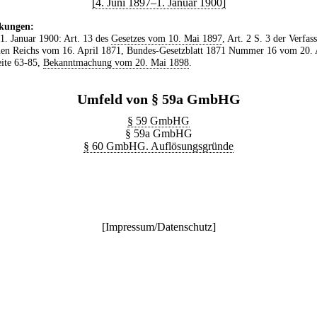
[4. Juni 1897–1. Januar 1900]
kungen:
 1. Januar 1900: Art. 13 des
Gesetzes vom 10. Mai 1897
, Art. 2 S. 3 der Verfas
en Reichs vom 16. April 1871, Bundes-Gesetzblatt 1871 Nummer 16 vom 20. 
ite 63-85,
Bekanntmachung vom 20. Mai 1898
.
Umfeld von § 59a GmbHG
§ 59 GmbHG
§ 59a GmbHG
§ 60 GmbHG. Auflösungsgründe
[
Impressum/Datenschutz
]