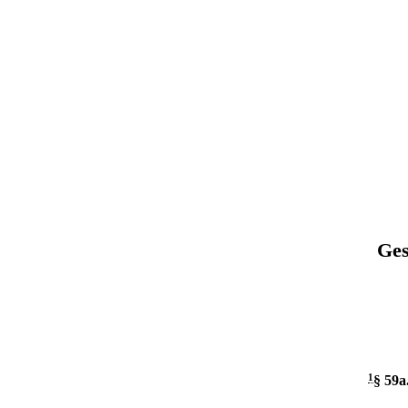
Ges
1
§ 59a