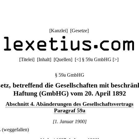
[
Kanzlei
] [
Gesetze
]
[
Titelei
] [
Inhalt
] [
Quellen
]
[
<
]
§ 59a GmbHG
[
>
]
§ 59a GmbHG
etz, betreffend die Gesellschaften mit beschrän
Haftung (GmbHG) vom 20. April 1892
Abschnitt 4. Abänderungen des Gesellschaftsvertrags
Paragraf 59a
[1. Januar 1900]
.
(weggefallen)