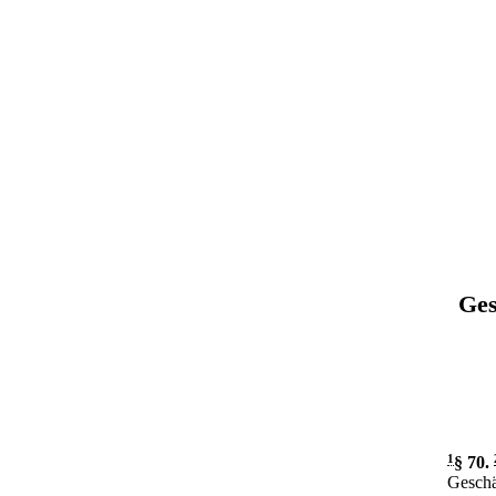
Ges
1
§ 70
.
Geschä