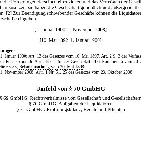
en, die Forderungen derselben einzuziehen und das Vermögen der Gesell
d umzusetzen; sie haben die Gesellschaft gerichtlich und außergerichtli
en.
[2] Zur Beendigung schwebender Geschäfte können die Liquidator
eschäfte eingehen.
[1. Januar 1900–1. November 2008]
[10. Mai 1892–1. Januar 1900]
kungen:
 1. Januar 1900: Art. 13 des
Gesetzes vom 10. Mai 1897
, Art. 2 S. 3 der Verfas
en Reichs vom 16. April 1871, Bundes-Gesetzblatt 1871 Nummer 16 vom 20. 
ite 63-85,
Bekanntmachung vom 20. Mai 1898
.
 1. November 2008: Artt. 1 Nr. 51, 25 des
Gesetzes vom 23. Oktober 2008
.
Umfeld von § 70 GmbHG
§ 69 GmbHG. Rechtsverhältnisse von Gesellschaft und Gesellschafter
§ 70 GmbHG. Aufgaben der Liquidatoren
§ 71 GmbHG. Eröffnungsbilanz; Rechte und Pflichten