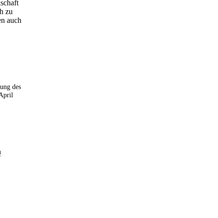
schaft
ch zu
en auch
sung des
April
n