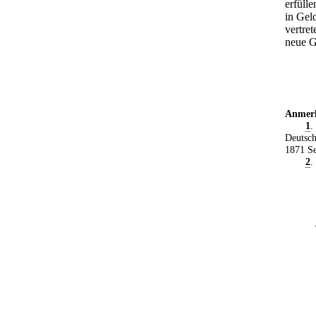
erfüll
in Gel
vertret
neue G
Anmer
1
.
Deutsch
1871 Se
2
.