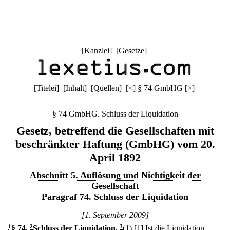
[
Kanzlei
] [
Gesetze
]
[
Titelei
] [
Inhalt
] [
Quellen
]
[
<
]
§ 74 GmbHG
[
>
]
§ 74 GmbHG. Schluss der Liquidation
Gesetz, betreffend die Gesellschaften mit
beschränkter Haftung (GmbHG) vom 20.
April 1892
Abschnitt 5. Auflösung und Nichtigkeit der
Gesellschaft
Paragraf 74. Schluss der Liquidation
[1. September 2009]
1
§ 74
.
2
Schluss der Liquidation.
3
(1)
[1] Ist die Liquidation