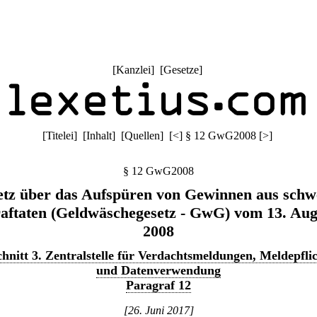
[
Kanzlei
] [
Gesetze
]
[
Titelei
] [
Inhalt
] [
Quellen
]
[
<
]
§ 12 GwG2008
[
>
]
§ 12 GwG2008
etz über das Aufspüren von Gewinnen aus schw
raftaten (Geldwäschegesetz - GwG) vom 13. Aug
2008
hnitt 3. Zentralstelle für Verdachtsmeldungen, Meldepfli
und Datenverwendung
Paragraf 12
[26. Juni 2017]