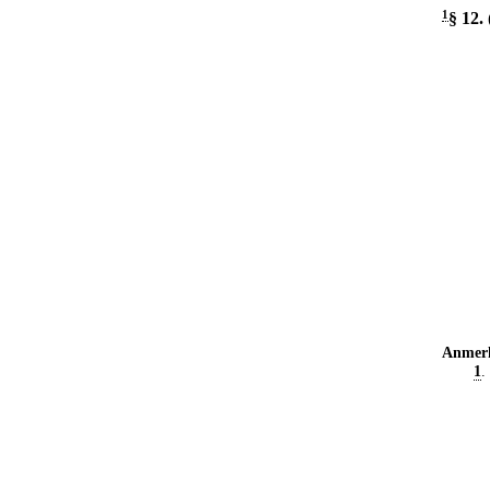
1
§ 12
.
Anmer
1
.