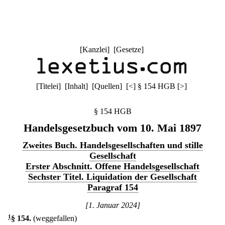
[
Kanzlei
] [
Gesetze
]
[
Titelei
] [
Inhalt
] [
Quellen
]
[
<
]
§ 154 HGB
[
>
]
§ 154 HGB
Handelsgesetzbuch vom 10. Mai 1897
Zweites Buch. Handelsgesellschaften und stille
Gesellschaft
Erster Abschnitt. Offene Handelsgesellschaft
Sechster Titel. Liquidation der Gesellschaft
Paragraf 154
[1. Januar 2024]
1
§ 154
.
(weggefallen)