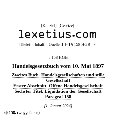
[
Kanzlei
] [
Gesetze
]
[
Titelei
] [
Inhalt
] [
Quellen
]
[
<
]
§ 158 HGB
[
>
]
§ 158 HGB
Handelsgesetzbuch vom 10. Mai 1897
Zweites Buch. Handelsgesellschaften und stille
Gesellschaft
Erster Abschnitt. Offene Handelsgesellschaft
Sechster Titel. Liquidation der Gesellschaft
Paragraf 158
[1. Januar 2024]
1
§ 158
.
(weggefallen)