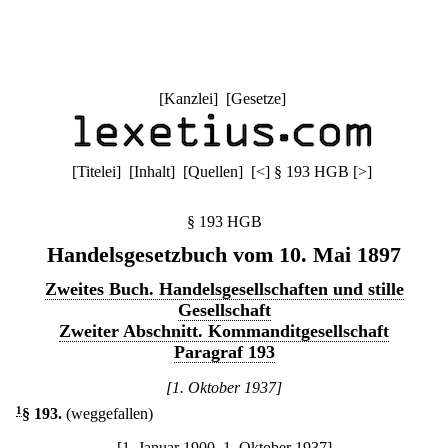
[
Kanzlei
] [
Gesetze
]
[
Titelei
] [
Inhalt
] [
Quellen
]
[
<
]
§ 193 HGB
[
>
]
§ 193 HGB
Handelsgesetzbuch vom 10. Mai 1897
Zweites Buch. Handelsgesellschaften und stille
Gesellschaft
Zweiter Abschnitt. Kommanditgesellschaft
Paragraf 193
[1. Oktober 1937]
1
§ 193
.
(weggefallen)
[1. Januar 1900–1. Oktober 1937]