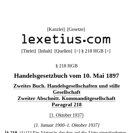
[
Kanzlei
] [
Gesetze
]
[
Titelei
] [
Inhalt
] [
Quellen
]
[
<
]
§ 218 HGB
[
>
]
§ 218 HGB
Handelsgesetzbuch vom 10. Mai 1897
Zweites Buch. Handelsgesellschaften und stille
Gesellschaft
Zweiter Abschnitt. Kommanditgesellschaft
Paragraf 218
[1. Oktober 1937]
[1. Januar 1900–1. Oktober 1937]
1
§ 218
.
(1)
[1] Ein Aktionär, der den auf die Aktie eingeforderten