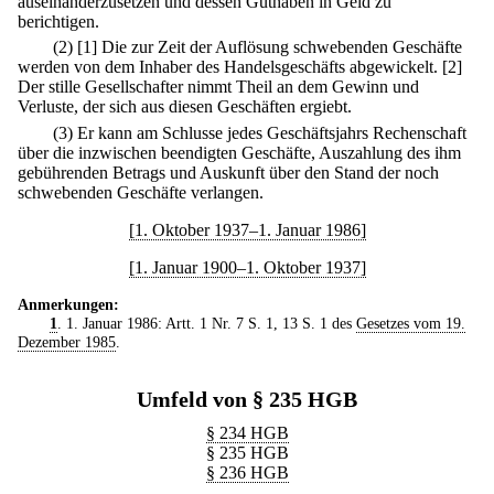
auseinanderzusetzen und dessen Guthaben in Geld zu
berichtigen.
(2)
[1] Die zur Zeit der Auflösung schwebenden Geschäfte
werden von dem Inhaber des Handelsgeschäfts abgewickelt.
[2]
Der stille Gesellschafter nimmt Theil an dem Gewinn und
Verluste, der sich aus diesen Geschäften ergiebt.
(3) Er kann am Schlusse jedes Geschäftsjahrs Rechenschaft
über die inzwischen beendigten Geschäfte, Auszahlung des ihm
gebührenden Betrags und Auskunft über den Stand der noch
schwebenden Geschäfte verlangen.
[1. Oktober 1937–1. Januar 1986]
[1. Januar 1900–1. Oktober 1937]
Anmerkungen:
1
. 1. Januar 1986: Artt. 1 Nr. 7 S. 1, 13 S. 1 des
Gesetzes vom 19.
Dezember 1985
.
Umfeld von § 235 HGB
§ 234 HGB
§ 235 HGB
§ 236 HGB