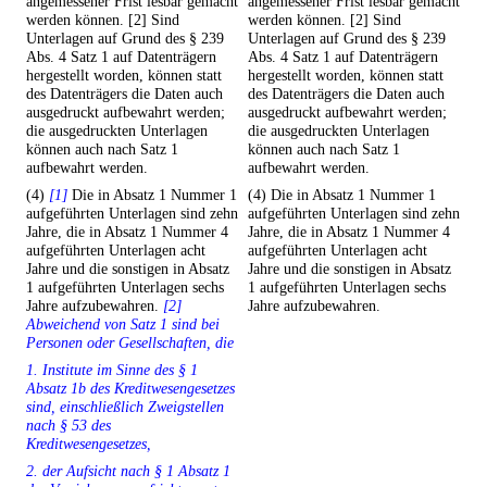
angemessener Frist lesbar gemacht
angemessener Frist lesbar gemacht
werden können. [2] Sind
werden können. [2] Sind
Unterlagen auf Grund des § 239
Unterlagen auf Grund des § 239
Abs. 4 Satz 1 auf Datenträgern
Abs. 4 Satz 1 auf Datenträgern
hergestellt worden, können statt
hergestellt worden, können statt
des Datenträgers die Daten auch
des Datenträgers die Daten auch
ausgedruckt aufbewahrt werden;
ausgedruckt aufbewahrt werden;
die ausgedruckten Unterlagen
die ausgedruckten Unterlagen
können auch nach Satz 1
können auch nach Satz 1
aufbewahrt werden.
aufbewahrt werden.
(4)
[1]
Die in Absatz 1 Nummer 1
(4) Die in Absatz 1 Nummer 1
aufgeführten Unterlagen sind zehn
aufgeführten Unterlagen sind zehn
Jahre, die in Absatz 1 Nummer 4
Jahre, die in Absatz 1 Nummer 4
aufgeführten Unterlagen acht
aufgeführten Unterlagen acht
Jahre und die sonstigen in Absatz
Jahre und die sonstigen in Absatz
1 aufgeführten Unterlagen sechs
1 aufgeführten Unterlagen sechs
Jahre aufzubewahren.
[2]
Jahre aufzubewahren.
Abweichend von Satz 1 sind bei
Personen oder Gesellschaften, die
1. Institute im Sinne des § 1
Absatz 1b des Kreditwesengesetzes
sind, einschließlich Zweigstellen
nach § 53 des
Kreditwesengesetzes,
2. der Aufsicht nach § 1 Absatz 1