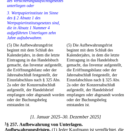
des Versicherungsaufsichtsgesetzes
unterliegen oder
3. Wertpapierinstitute im Sinne
des § 2 Absatz 1 des
Wertpapierinstitutsgesetzes sind,
die in Absatz 1 Nummer 4
aufgeführten Unterlagen zehn
Jahre aufzubewahren.
(5) Die Aufbewahrungsfrist
(5) Die Aufbewahrungsfrist
beginnt mit dem Schluß des
beginnt mit dem Schluß des
Kalenderjahrs, in dem die letzte
Kalenderjahrs, in dem die letzte
Eintragung in das Handelsbuch
Eintragung in das Handelsbuch
gemacht, das Inventar aufgestellt,
gemacht, das Inventar aufgestellt,
die Eröffnungsbilanz oder der
die Eröffnungsbilanz oder der
Jahresabschluß festgestellt, der
Jahresabschluß festgestellt, der
Einzelabschluss nach § 325 Abs.
Einzelabschluss nach § 325 Abs.
2a oder der Konzernabschluß
2a oder der Konzernabschluß
aufgestellt, der Handelsbrief
aufgestellt, der Handelsbrief
empfangen oder abgesandt worden
empfangen oder abgesandt worden
oder der Buchungsbeleg
oder der Buchungsbeleg
entstanden ist.
entstanden ist.
[1. Januar 2025–30. Dezember 2025]
1
§ 257
.
Aufbewahrung von Unterlagen.
Aufbewahrungsfristen.
(1) Jeder Kaufmann ist verpflichtet, die