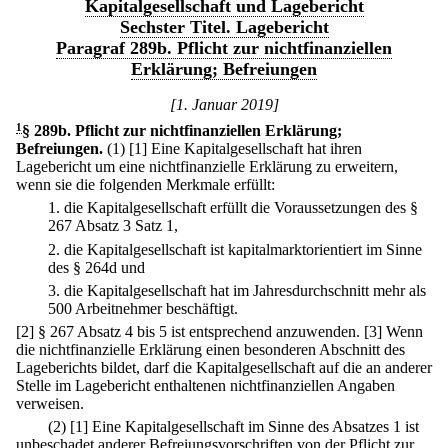
Kapitalgesellschaft und Lagebericht
Sechster Titel. Lagebericht
Paragraf 289b. Pflicht zur nichtfinanziellen
Erklärung; Befreiungen
[1. Januar 2019]
1
§ 289b
.
Pflicht zur nichtfinanziellen Erklärung;
Befreiungen.
(1)
[1] Eine Kapitalgesellschaft hat ihren
Lagebericht um eine nichtfinanzielle Erklärung zu erweitern,
wenn sie die folgenden Merkmale erfüllt:
1.
die Kapitalgesellschaft erfüllt die Voraussetzungen des §
267 Absatz 3 Satz 1,
2.
die Kapitalgesellschaft ist kapitalmarktorientiert im Sinne
des § 264d und
3.
die Kapitalgesellschaft hat im Jahresdurchschnitt mehr als
500 Arbeitnehmer beschäftigt.
[2] § 267 Absatz 4 bis 5 ist entsprechend anzuwenden.
[3] Wenn
die nichtfinanzielle Erklärung einen besonderen Abschnitt des
Lageberichts bildet, darf die Kapitalgesellschaft auf die an anderer
Stelle im Lagebericht enthaltenen nichtfinanziellen Angaben
verweisen.
(2)
[1] Eine Kapitalgesellschaft im Sinne des Absatzes 1 ist
unbeschadet anderer Befreiungsvorschriften von der Pflicht zur