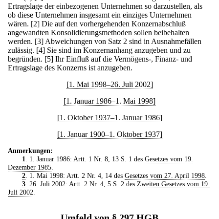
Ertragslage der einbezogenen Unternehmen so darzustellen, als
ob diese Unternehmen insgesamt ein einziges Unternehmen
wären.
[2] Die auf den vorhergehenden Konzernabschluß
angewandten Konsolidierungsmethoden sollen beibehalten
werden.
[3] Abweichungen von Satz 2 sind in Ausnahmefällen
zulässig.
[4] Sie sind im Konzernanhang anzugeben und zu
begründen.
[5] Ihr Einfluß auf die Vermögens-, Finanz- und
Ertragslage des Konzerns ist anzugeben.
[1. Mai 1998–26. Juli 2002]
[1. Januar 1986–1. Mai 1998]
[1. Oktober 1937–1. Januar 1986]
[1. Januar 1900–1. Oktober 1937]
Anmerkungen:
1
. 1. Januar 1986: Artt. 1 Nr. 8, 13 S. 1 des
Gesetzes vom 19.
Dezember 1985
.
2
. 1. Mai 1998: Artt. 2 Nr. 4, 14 des
Gesetzes vom 27. April 1998
.
3
. 26. Juli 2002: Artt. 2 Nr. 4, 5 S. 2 des
Zweiten Gesetzes vom 19.
Juli 2002
.
Umfeld von § 297 HGB