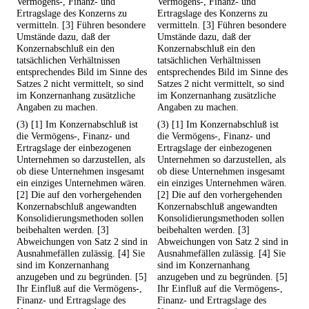
Vermögens-, Finanz- und
Vermögens-, Finanz- und
Ertragslage des Konzerns zu
Ertragslage des Konzerns zu
vermitteln. [3] Führen besondere
vermitteln. [3] Führen besondere
Umstände dazu, daß der
Umstände dazu, daß der
Konzernabschluß ein den
Konzernabschluß ein den
tatsächlichen Verhältnissen
tatsächlichen Verhältnissen
entsprechendes Bild im Sinne des
entsprechendes Bild im Sinne des
Satzes 2 nicht vermittelt, so sind
Satzes 2 nicht vermittelt, so sind
im Konzernanhang zusätzliche
im Konzernanhang zusätzliche
Angaben zu machen.
Angaben zu machen.
(3) [1] Im Konzernabschluß ist
(3) [1] Im Konzernabschluß ist
die Vermögens-, Finanz- und
die Vermögens-, Finanz- und
Ertragslage der einbezogenen
Ertragslage der einbezogenen
Unternehmen so darzustellen, als
Unternehmen so darzustellen, als
ob diese Unternehmen insgesamt
ob diese Unternehmen insgesamt
ein einziges Unternehmen wären.
ein einziges Unternehmen wären.
[2] Die auf den vorhergehenden
[2] Die auf den vorhergehenden
Konzernabschluß angewandten
Konzernabschluß angewandten
Konsolidierungsmethoden sollen
Konsolidierungsmethoden sollen
beibehalten werden. [3]
beibehalten werden. [3]
Abweichungen von Satz 2 sind in
Abweichungen von Satz 2 sind in
Ausnahmefällen zulässig. [4] Sie
Ausnahmefällen zulässig. [4] Sie
sind im Konzernanhang
sind im Konzernanhang
anzugeben und zu begründen. [5]
anzugeben und zu begründen. [5]
Ihr Einfluß auf die Vermögens-,
Ihr Einfluß auf die Vermögens-,
Finanz- und Ertragslage des
Finanz- und Ertragslage des