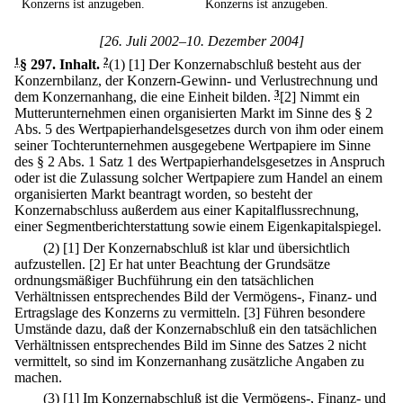
Konzerns ist anzugeben.
Konzerns ist anzugeben.
[26. Juli 2002–10. Dezember 2004]
1
§ 297
.
Inhalt.
2
(1)
[1] Der Konzernabschluß besteht aus der
Konzernbilanz, der Konzern-Gewinn- und Verlustrechnung und
dem Konzernanhang, die eine Einheit bilden.
3
[2] Nimmt ein
Mutterunternehmen einen organisierten Markt im Sinne des § 2
Abs. 5 des Wertpapierhandelsgesetzes durch von ihm oder einem
seiner Tochterunternehmen ausgegebene Wertpapiere im Sinne
des § 2 Abs. 1 Satz 1 des Wertpapierhandelsgesetzes in Anspruch
oder ist die Zulassung solcher Wertpapiere zum Handel an einem
organisierten Markt beantragt worden, so besteht der
Konzernabschluss außerdem aus einer Kapitalflussrechnung,
einer Segmentberichterstattung sowie einem Eigenkapitalspiegel.
(2)
[1] Der Konzernabschluß ist klar und übersichtlich
aufzustellen.
[2] Er hat unter Beachtung der Grundsätze
ordnungsmäßiger Buchführung ein den tatsächlichen
Verhältnissen entsprechendes Bild der Vermögens-, Finanz- und
Ertragslage des Konzerns zu vermitteln.
[3] Führen besondere
Umstände dazu, daß der Konzernabschluß ein den tatsächlichen
Verhältnissen entsprechendes Bild im Sinne des Satzes 2 nicht
vermittelt, so sind im Konzernanhang zusätzliche Angaben zu
machen.
(3)
[1] Im Konzernabschluß ist die Vermögens-, Finanz- und