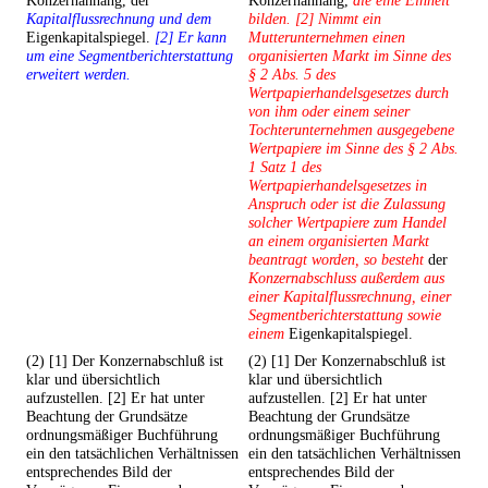
Konzernanhang, der
Konzernanhang,
die eine Einheit
Kapitalflussrechnung und dem
bilden. [2] Nimmt ein
Eigenkapitalspiegel.
[2] Er kann
Mutterunternehmen einen
um eine Segmentberichterstattung
organisierten Markt im Sinne des
erweitert werden.
§ 2 Abs. 5 des
Wertpapierhandelsgesetzes durch
von ihm oder einem seiner
Tochterunternehmen ausgegebene
Wertpapiere im Sinne des § 2 Abs.
1 Satz 1 des
Wertpapierhandelsgesetzes in
Anspruch oder ist die Zulassung
solcher Wertpapiere zum Handel
an einem organisierten Markt
beantragt worden, so besteht
der
Konzernabschluss außerdem aus
einer Kapitalflussrechnung, einer
Segmentberichterstattung sowie
einem
Eigenkapitalspiegel.
(2) [1] Der Konzernabschluß ist
(2) [1] Der Konzernabschluß ist
klar und übersichtlich
klar und übersichtlich
aufzustellen. [2] Er hat unter
aufzustellen. [2] Er hat unter
Beachtung der Grundsätze
Beachtung der Grundsätze
ordnungsmäßiger Buchführung
ordnungsmäßiger Buchführung
ein den tatsächlichen Verhältnissen
ein den tatsächlichen Verhältnissen
entsprechendes Bild der
entsprechendes Bild der