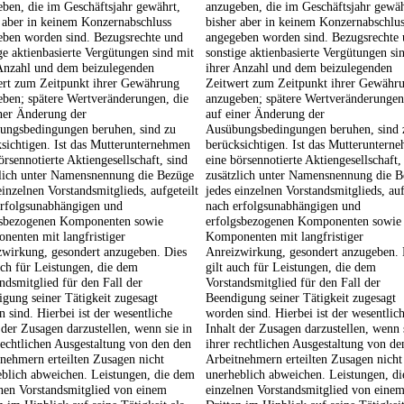
ben, die im Geschäftsjahr gewährt,
anzugeben, die im Geschäftsjahr gewäh
 aber in keinem Konzernabschluss
bisher aber in keinem Konzernabschlu
eben worden sind. Bezugsrechte und
angegeben worden sind. Bezugsrechte
ge aktienbasierte Vergütungen sind mit
sonstige aktienbasierte Vergütungen si
 Anzahl und dem beizulegenden
ihrer Anzahl und dem beizulegenden
ert zum Zeitpunkt ihrer Gewährung
Zeitwert zum Zeitpunkt ihrer Gewähr
ben; spätere Wertveränderungen, die
anzugeben; spätere Wertveränderungen
ner Änderung der
auf einer Änderung der
ungsbedingungen beruhen, sind zu
Ausübungsbedingungen beruhen, sind 
sichtigen. Ist das Mutterunternehmen
berücksichtigen. Ist das Mutteruntern
örsennotierte Aktiengesellschaft, sind
eine börsennotierte Aktiengesellschaft,
zlich unter Namensnennung die Bezüge
zusätzlich unter Namensnennung die 
einzelnen Vorstandsmitglieds, aufgeteilt
jedes einzelnen Vorstandsmitglieds, auf
erfolgsunabhängigen und
nach erfolgsunabhängigen und
gsbezogenen Komponenten sowie
erfolgsbezogenen Komponenten sowie
nenten mit langfristiger
Komponenten mit langfristiger
zwirkung, gesondert anzugeben. Dies
Anreizwirkung, gesondert anzugeben. 
uch für Leistungen, die dem
gilt auch für Leistungen, die dem
ndsmitglied für den Fall der
Vorstandsmitglied für den Fall der
gung seiner Tätigkeit zugesagt
Beendigung seiner Tätigkeit zugesagt
 sind. Hierbei ist der wesentliche
worden sind. Hierbei ist der wesentlic
 der Zusagen darzustellen, wenn sie in
Inhalt der Zusagen darzustellen, wenn 
rechtlichen Ausgestaltung von den den
ihrer rechtlichen Ausgestaltung von de
nehmern erteilten Zusagen nicht
Arbeitnehmern erteilten Zusagen nicht
blich abweichen. Leistungen, die dem
unerheblich abweichen. Leistungen, d
nen Vorstandsmitglied von einem
einzelnen Vorstandsmitglied von eine