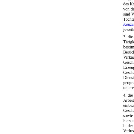
des K
von de
sind V
Tochte
Konze
jeweil
3. die
Tätigk
bestim
Berück
Verkau
Geschä
Erzeug
Geschä
Dienst
geogr
untere
4. die
Arbei
einbe
Geschä
sowie 
Person
in de
Verlus