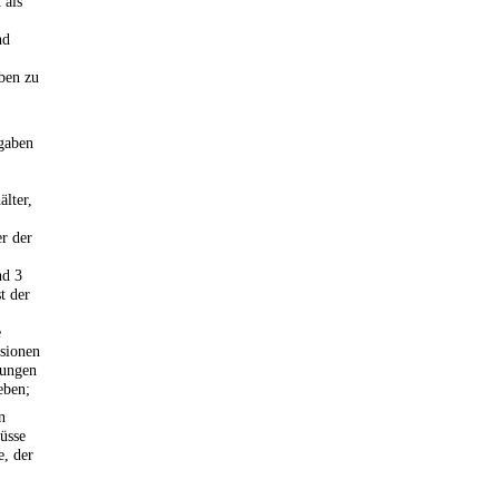
 als
nd
ben zu
gaben
lter,
er der
nd 3
t der
e
sionen
tungen
eben;
n
üsse
e, der