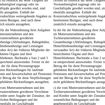
n im Hinblick auf seine Tätigkeit als
Dritten im Hinblick auf seine Tätigkeit
ndsmitglied zugesagt oder im
Vorstandsmitglied zugesagt oder im
ftsjahr gewährt worden sind, sind
Geschäftsjahr gewährt worden sind, si
lls anzugeben. Enthält der
ebenfalls anzugeben. Enthält der
rnabschluss weitergehende Angaben zu
Konzernabschluss weitergehende Anga
mten Bezügen, sind auch diese
bestimmten Bezügen, sind auch diese
lich einzeln anzugeben;
zusätzlich einzeln anzugeben;
e für die Wahrnehmung ihrer Aufgaben
b) die für die Wahrnehmung ihrer Auf
tterunternehmen und den
im Mutterunternehmen und den
erunternehmen gewährten
Tochterunternehmen gewährten
tbezüge (Abfindungen, Ruhegehälter,
Gesamtbezüge (Abfindungen, Ruhegehä
rbliebenenbezüge und Leistungen
Hinterbliebenenbezüge und Leistungen
dter Art) der früheren Mitglieder der
verwandter Art) der früheren Mitglied
hneten Organe und ihrer
bezeichneten Organe und ihrer
bliebenen; Buchstabe a Satz 2 und 3
Hinterbliebenen; Buchstabe a Satz 2 u
tsprechend anzuwenden. Ferner ist der
ist entsprechend anzuwenden. Ferner is
 der für diese Personengruppe
Betrag der für diese Personengruppe
eten Rückstellungen für laufende
gebildeten Rückstellungen für laufend
onen und Anwartschaften auf Pensionen
Pensionen und Anwartschaften auf Pen
r Betrag der für diese Verpflichtungen
und der Betrag der für diese Verpflich
gebildeten Rückstellungen anzugeben;
nicht gebildeten Rückstellungen anzug
e vom Mutterunternehmen und den
c) die vom Mutterunternehmen und de
erunternehmen gewährten Vorschüsse
Tochterunternehmen gewährten Vorsch
edite unter Angabe der Zinssätze, der
und Kredite unter Angabe der Zinssätz
tlichen Bedingungen und der
wesentlichen Bedingungen und der
nenfalls im Geschäftsjahr
gegebenenfalls im Geschäftsjahr