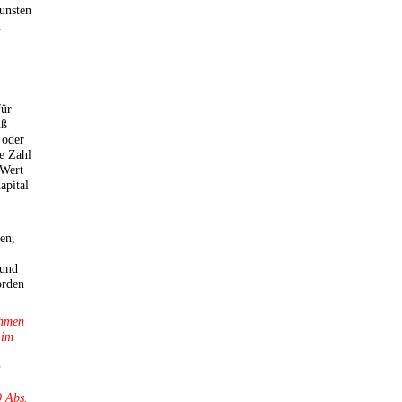
unsten
n
für
uß
 oder
e Zahl
 Wert
apital
en,
 und
orden
ehmen
 im
h
9 Abs.