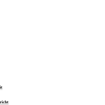
it
richt