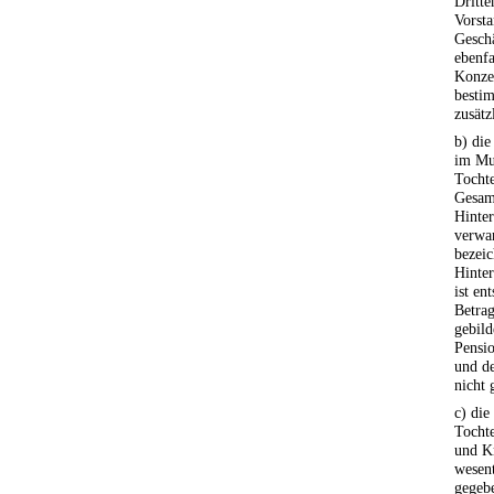
Dritte
Vorsta
Geschä
ebenfa
Konze
bestim
zusätz
b) di
im Mu
Tocht
Gesam
Hinte
verwan
bezeic
Hinter
ist en
Betrag
gebild
Pensi
und de
nicht 
c) di
Tocht
und Kr
wesen
gegebe