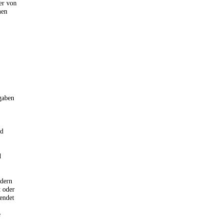
er von
nen
gaben
nd
d
ndern
 oder
endet
e