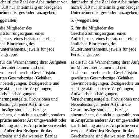
chnittliche Zahl der Arbeitnehmer von
durchschnittliche Zahl der Arbeitnehm
§ 310 nur anteilmäßig einbezogenen
nach § 310 nur anteilmäßig einbezoge
nehmen ist gesondert anzugeben;
Unternehmen ist gesondert anzugeben;
ggefallen)
5. (weggefallen)
 die Mitglieder des
6. für die Mitglieder des
ftsführungsorgans, eines
Geschäftsführungsorgans, eines
htsrats, eines Beirats oder einer
Aufsichtsrats, eines Beirats oder einer
hen Einrichtung des
ähnlichen Einrichtung des
unternehmens, jeweils für jede
Mutterunternehmens, jeweils für jede
nengruppe:
Personengruppe:
e für die Wahrnehmung ihrer Aufgaben
a) die für die Wahrnehmung ihrer Auf
tterunternehmen und den
im Mutterunternehmen und den
erunternehmen im Geschäftsjahr
Tochterunternehmen im Geschäftsjahr
rten Gesamtbezüge (Gehälter,
gewährten Gesamtbezüge (Gehälter,
nbeteiligungen, Bezugsrechte und
Gewinnbeteiligungen, Bezugsrechte u
ge aktienbasierte Vergütungen,
sonstige aktienbasierte Vergütungen,
ndsentschädigungen,
Aufwandsentschädigungen,
herungsentgelte, Provisionen und
Versicherungsentgelte, Provisionen un
eistungen jeder Art). In die
Nebenleistungen jeder Art). In die
tbezüge sind auch Bezüge
Gesamtbezüge sind auch Bezüge
echnen, die nicht ausgezahlt, sondern
einzurechnen, die nicht ausgezahlt, so
sprüche anderer Art umgewandelt oder
in Ansprüche anderer Art umgewandelt
rhöhung anderer Ansprüche verwendet
zur Erhöhung anderer Ansprüche verw
n. Außer den Bezügen für das
werden. Außer den Bezügen für das
ftsjahr sind die weiteren Bezüge
Geschäftsjahr sind die weiteren Bezüg