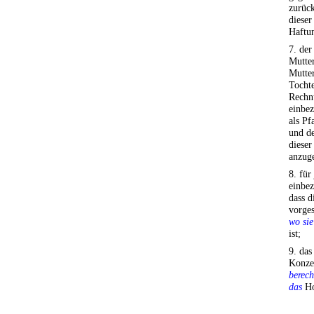
zurück
diese
Haftun
7. der
Mutte
Mutte
Tochte
Rechn
einbe
als Pf
und de
dieser
anzug
8. für
einbe
dass d
vorge
wo sie
ist;
9. da
Konze
berech
das
Ho