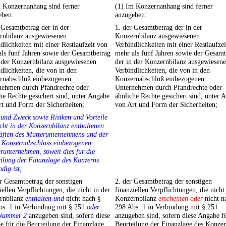
m Konzernanhang sind ferner
(1) Im Konzernanhang sind ferner
eben:
anzugeben:
 Gesamtbetrag der in der
1. der Gesamtbetrag der in der
rnbilanz ausgewiesenen
Konzernbilanz ausgewiesenen
dlichkeiten mit einer Restlaufzeit von
Verbindlichkeiten mit einer Restlaufze
ls fünf Jahren sowie der Gesamtbetrag
mehr als fünf Jahren sowie der Gesamt
 der Konzernbilanz ausgewiesenen
der in der Konzernbilanz ausgewiesen
dlichkeiten, die von in den
Verbindlichkeiten, die von in den
rnabschluß einbezogenen
Konzernabschluß einbezogenen
nehmen durch Pfandrechte oder
Unternehmen durch Pfandrechte oder
he Rechte gesichert sind, unter Angabe
ähnliche Rechte gesichert sind, unter 
t und Form der Sicherheiten;
von Art und Form der Sicherheiten;
 und Zweck sowie Risiken und Vorteile
cht in der Konzernbilanz enthaltenen
äften des Mutterunternehmens und der
n Konzernabschluss einbezogenen
runternehmen, soweit dies für die
ilung der Finanzlage des Konzerns
dig ist;
r Gesamtbetrag der sonstigen
2. der Gesamtbetrag der sonstigen
iellen Verpflichtungen, die nicht in der
finanziellen Verpflichtungen, die nicht
rnbilanz
enthalten und
nicht nach §
Konzernbilanz
erscheinen oder
nicht n
bs. 1 in Verbindung mit § 251
oder
298 Abs. 1 in Verbindung mit § 251
Nummer 2
anzugeben sind, sofern diese
anzugeben sind, sofern diese Angabe f
 für die Beurteilung der Finanzlage
Beurteilung der Finanzlage des Konze