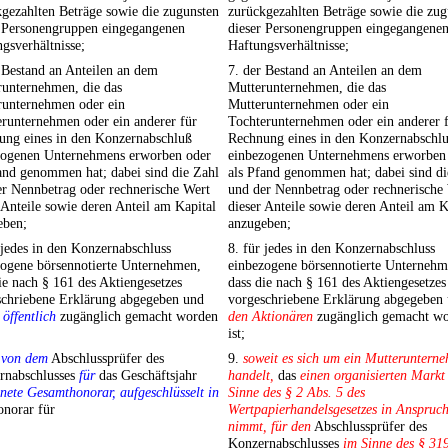
gezahlten Beträge sowie die zugunsten
zurückgezahlten Beträge sowie die zug
r Personengruppen eingegangenen
dieser Personengruppen eingegangene
gsverhältnisse;
Haftungsverhältnisse;
 Bestand an Anteilen an dem
7. der Bestand an Anteilen an dem
runternehmen, die das
Mutterunternehmen, die das
runternehmen oder ein
Mutterunternehmen oder ein
runternehmen oder ein anderer für
Tochterunternehmen oder ein anderer 
ung eines in den Konzernabschluß
Rechnung eines in den Konzernabschl
zogenen Unternehmens erworben oder
einbezogenen Unternehmens erworben
and genommen hat; dabei sind die Zahl
als Pfand genommen hat; dabei sind di
r Nennbetrag oder rechnerische Wert
und der Nennbetrag oder rechnerische
 Anteile sowie deren Anteil am Kapital
dieser Anteile sowie deren Anteil am K
eben;
anzugeben;
 jedes in den Konzernabschluss
8. für jedes in den Konzernabschluss
zogene börsennotierte Unternehmen,
einbezogene börsennotierte Unternehm
ie nach § 161 des Aktiengesetzes
dass die nach § 161 des Aktiengesetzes
schriebene Erklärung abgegeben und
vorgeschriebene Erklärung abgegeben
 öffentlich
zugänglich gemacht worden
den Aktionären
zugänglich gemacht w
ist;
s
von dem
Abschlussprüfer des
9.
soweit es sich um ein Mutteruntern
rnabschlusses
für
das Geschäftsjahr
handelt,
das
einen organisierten Markt
nete Gesamthonorar, aufgeschlüsselt in
Sinne des § 2 Abs. 5 des
norar für
Wertpapierhandelsgesetzes in Anspruc
nimmt, für den
Abschlussprüfer des
Konzernabschlusses
im Sinne des § 31