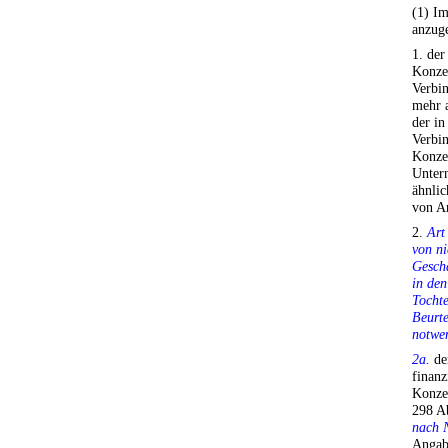
(1) I
anzug
1. der
Konze
Verbin
mehr a
der in
Verbin
Konze
Unter
ähnlic
von Ar
2.
Art
von ni
Gesch
in de
Tochte
Beurte
notwen
2a.
de
finanz
Konze
298 A
nach 
Angabe