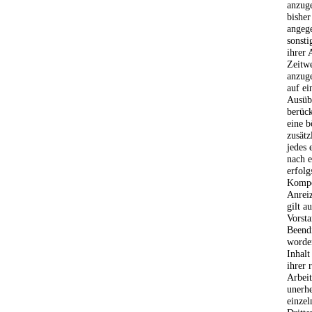
anzuge
bisher
angeg
sonsti
ihrer
Zeitw
anzuge
auf ei
Ausüb
berück
eine b
zusät
jedes 
nach 
erfol
Kompo
Anrei
gilt a
Vorsta
Beendi
worden
Inhalt
ihrer 
Arbeit
unerhe
einzel