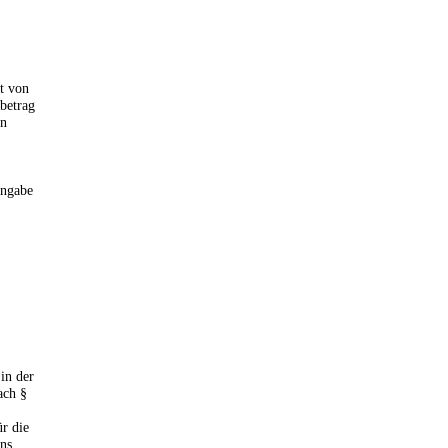
it von
betrag
en
Angabe
 in der
ach §
ür die
rns