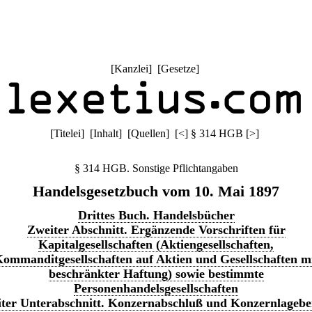
[
Kanzlei
] [
Gesetze
]
[
Titelei
] [
Inhalt
] [
Quellen
]
[
<
]
§ 314 HGB
[
>
]
§ 314 HGB. Sonstige Pflichtangaben
Handelsgesetzbuch vom 10. Mai 1897
Drittes Buch. Handelsbücher
Zweiter Abschnitt. Ergänzende Vorschriften für
Kapitalgesellschaften (Aktiengesellschaften,
ommanditgesellschaften auf Aktien und Gesellschaften m
beschränkter Haftung) sowie bestimmte
Personenhandelsgesellschaften
ter Unterabschnitt. Konzernabschluß und Konzernlagebe