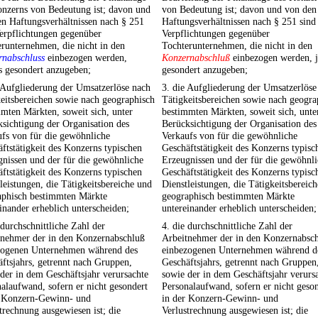
onzerns von Bedeutung ist; davon und
von Bedeutung ist; davon und von den
n Haftungsverhältnissen nach § 251
Haftungsverhältnissen nach § 251 sind
erpflichtungen gegenüber
Verpflichtungen gegenüber
runternehmen, die nicht in den
Tochterunternehmen, die nicht in den
rnabschluss
einbezogen werden,
Konzernabschluß
einbezogen werden, j
s gesondert anzugeben;
gesondert anzugeben;
 Aufgliederung der Umsatzerlöse nach
3. die Aufgliederung der Umsatzerlöse
eitsbereichen sowie nach geographisch
Tätigkeitsbereichen sowie nach geogra
mten Märkten, soweit sich, unter
bestimmten Märkten, soweit sich, unte
sichtigung der Organisation des
Berücksichtigung der Organisation des
fs von für die gewöhnliche
Verkaufs von für die gewöhnliche
ftstätigkeit des Konzerns typischen
Geschäftstätigkeit des Konzerns typisc
nissen und der für die gewöhnliche
Erzeugnissen und der für die gewöhnl
ftstätigkeit des Konzerns typischen
Geschäftstätigkeit des Konzerns typisc
leistungen, die Tätigkeitsbereiche und
Dienstleistungen, die Tätigkeitsbereic
aphisch bestimmten Märkte
geographisch bestimmten Märkte
inander erheblich unterscheiden;
untereinander erheblich unterscheiden;
 durchschnittliche Zahl der
4. die durchschnittliche Zahl der
tnehmer der in den Konzernabschluß
Arbeitnehmer der in den Konzernabsc
zogenen Unternehmen während des
einbezogenen Unternehmen während d
ftsjahrs, getrennt nach Gruppen,
Geschäftsjahrs, getrennt nach Gruppen
der in dem Geschäftsjahr verursachte
sowie der in dem Geschäftsjahr verurs
alaufwand, sofern er nicht gesondert
Personalaufwand, sofern er nicht geso
r Konzern-Gewinn- und
in der Konzern-Gewinn- und
trechnung ausgewiesen ist; die
Verlustrechnung ausgewiesen ist; die