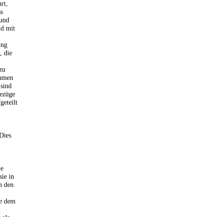
rt,
ss
 und
nd mit
ung
, die
zu
ehmen
 sind
Bezüge
geteilt
Dies
he
sie in
n den
ie dem
m