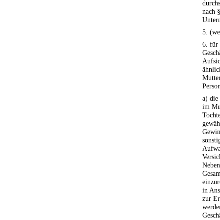
durchs
nach 
Unter
5. (we
6. für
Geschä
Aufsic
ähnlic
Mutter
Perso
a) di
im Mu
Tocht
gewäh
Gewin
sonsti
Aufwa
Versic
Nebenl
Gesam
einzur
in An
zur E
werde
Geschä