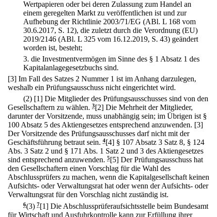
Wertpapieren oder bei deren Zulassung zum Handel an
einem geregelten Markt zu veröffentlichen ist und zur
Aufhebung der Richtlinie 2003/71/EG (ABl. L 168 vom
30.6.2017, S. 12), die zuletzt durch die Verordnung (EU)
2019/2146 (ABl. L 325 vom 16.12.2019, S. 43) geändert
worden ist, besteht;
3.
die Investmentvermögen im Sinne des § 1 Absatz 1 des
Kapitalanlagegesetzbuchs sind.
[3] Im Fall des Satzes 2 Nummer 1 ist im Anhang darzulegen,
weshalb ein Prüfungsausschuss nicht eingerichtet wird.
(2)
[1] Die Mitglieder des Prüfungsausschusses sind von den
Gesellschaftern zu wählen.
3
[2] Die Mehrheit der Mitglieder,
darunter der Vorsitzende, muss unabhängig sein; im Übrigen ist §
100 Absatz 5 des Aktiengesetzes entsprechend anzuwenden.
[3]
Der Vorsitzende des Prüfungsausschusses darf nicht mit der
Geschäftsführung betraut sein.
4
[4] § 107 Absatz 3 Satz 8, § 124
Abs. 3 Satz 2 und § 171 Abs. 1 Satz 2 und 3 des Aktiengesetzes
sind entsprechend anzuwenden.
5
[5] Der Prüfungsausschuss hat
den Gesellschaftern einen Vorschlag für die Wahl des
Abschlussprüfers zu machen, wenn die Kapitalgesellschaft keinen
Aufsichts- oder Verwaltungsrat hat oder wenn der Aufsichts- oder
Verwaltungsrat für den Vorschlag nicht zuständig ist.
6
(3)
7
[1] Die Abschlussprüferaufsichtsstelle beim Bundesamt
für Wirtschaft und Ausfuhrkontrolle kann zur Erfüllung ihrer