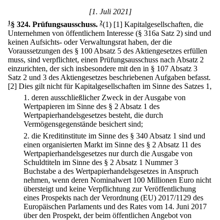
[1. Juli 2021]
1
§ 324
.
Prüfungsausschuss.
2
(1)
[1] Kapitalgesellschaften, die
Unternehmen von öffentlichem Interesse (§ 316a Satz 2) sind und
keinen Aufsichts- oder Verwaltungsrat haben, der die
Voraussetzungen des § 100 Absatz 5 des Aktiengesetzes erfüllen
muss, sind verpflichtet, einen Prüfungsausschuss nach Absatz 2
einzurichten, der sich insbesondere mit den in § 107 Absatz 3
Satz 2 und 3 des Aktiengesetzes beschriebenen Aufgaben befasst.
[2] Dies gilt nicht für Kapitalgesellschaften im Sinne des Satzes 1,
1.
deren ausschließlicher Zweck in der Ausgabe von
Wertpapieren im Sinne des § 2 Absatz 1 des
Wertpapierhandelsgesetzes besteht, die durch
Vermögensgegenstände besichert sind;
2.
die Kreditinstitute im Sinne des § 340 Absatz 1 sind und
einen organisierten Markt im Sinne des § 2 Absatz 11 des
Wertpapierhandelsgesetzes nur durch die Ausgabe von
Schuldtiteln im Sinne des § 2 Absatz 1 Nummer 3
Buchstabe a des Wertpapierhandelsgesetzes in Anspruch
nehmen, wenn deren Nominalwert 100 Millionen Euro nicht
übersteigt und keine Verpflichtung zur Veröffentlichung
eines Prospekts nach der Verordnung (EU) 2017/1129 des
Europäischen Parlaments und des Rates vom 14. Juni 2017
über den Prospekt, der beim öffentlichen Angebot von