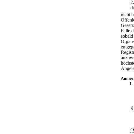
2
d
nicht b
Offenl
Gesetz
Falle 
sobald 
Organs
entgege
Registe
anzuw
höchst
Angele
Anmer
1
.
§
O