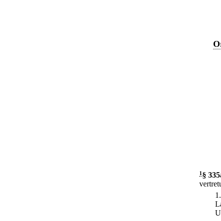
O
1
§ 335
vertret
1
L
U