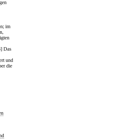
agen
en; im
n,
igten
3] Das
ert und
er die
en
nd