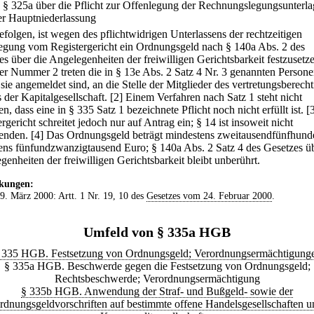
.
§ 325a über die Pflicht zur Offenlegung der Rechnungslegungsunterl
er Hauptniederlassung
efolgen, ist wegen des pflichtwidrigen Unterlassens der rechtzeitigen
egung vom Registergericht ein Ordnungsgeld nach § 140a Abs. 2 des
es über die Angelegenheiten der freiwilligen Gerichtsbarkeit festzusetz
der Nummer 2 treten die in § 13e Abs. 2 Satz 4 Nr. 3 genannten Persone
sie angemeldet sind, an die Stelle der Mitglieder des vertretungsberecht
 der Kapitalgesellschaft.
[2] Einem Verfahren nach Satz 1 steht nicht
n, dass eine in § 335 Satz 1 bezeichnete Pflicht noch nicht erfüllt ist.
[
rgericht schreitet jedoch nur auf Antrag ein; § 14 ist insoweit nicht
enden.
[4] Das Ordnungsgeld beträgt mindestens zweitausendfünfhund
ens fünfundzwanzigtausend Euro; § 140a Abs. 2 Satz 4 des Gesetzes üb
genheiten der freiwilligen Gerichtsbarkeit bleibt unberührt.
kungen:
 9. März 2000: Artt. 1 Nr. 19, 10 des
Gesetzes vom 24. Februar 2000
.
Umfeld von § 335a HGB
 335 HGB. Festsetzung von Ordnungsgeld; Verordnungsermächtigung
§ 335a HGB. Beschwerde gegen die Festsetzung von Ordnungsgeld;
Rechtsbeschwerde; Verordnungsermächtigung
§ 335b HGB. Anwendung der Straf- und Bußgeld- sowie der
rdnungsgeldvorschriften auf bestimmte offene Handelsgesellschaften u