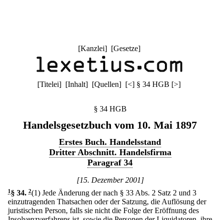
[
Kanzlei
] [
Gesetze
]
[
Titelei
] [
Inhalt
] [
Quellen
]
[
<
]
§ 34 HGB
[
>
]
§ 34 HGB
Handelsgesetzbuch vom 10. Mai 1897
Erstes Buch. Handelsstand
Dritter Abschnitt. Handelsfirma
Paragraf 34
[15. Dezember 2001]
1
§ 34
.
2
(1) Jede Änderung der nach § 33 Abs. 2 Satz 2 und 3
einzutragenden Thatsachen oder der Satzung, die Auflösung der
juristischen Person, falls sie nicht die Folge der Eröffnung des
Insolvenzverfahrens ist, sowie die Personen der Liquidatoren, ihre