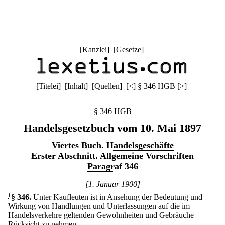
[
Kanzlei
] [
Gesetze
]
[
Titelei
] [
Inhalt
] [
Quellen
]
[
<
]
§ 346 HGB
[
>
]
§ 346 HGB
Handelsgesetzbuch vom 10. Mai 1897
Viertes Buch. Handelsgeschäfte
Erster Abschnitt. Allgemeine Vorschriften
Paragraf 346
[1. Januar 1900]
1
§ 346
.
Unter Kaufleuten ist in Ansehung der Bedeutung und
Wirkung von Handlungen und Unterlassungen auf die im
Handelsverkehre geltenden Gewohnheiten und Gebräuche
Rücksicht zu nehmen.