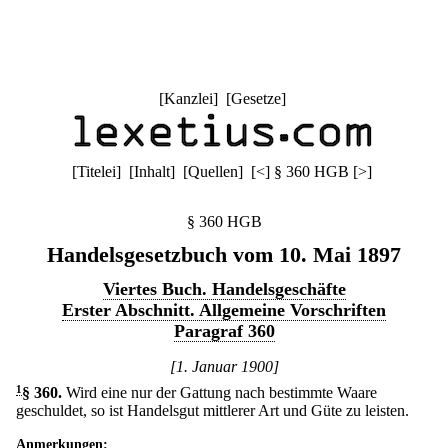
[
Kanzlei
] [
Gesetze
]
[
Titelei
] [
Inhalt
] [
Quellen
]
[
<
]
§ 360 HGB
[
>
]
§ 360 HGB
Handelsgesetzbuch vom 10. Mai 1897
Viertes Buch. Handelsgeschäfte
Erster Abschnitt. Allgemeine Vorschriften
Paragraf 360
[1. Januar 1900]
1
§ 360
.
Wird eine nur der Gattung nach bestimmte Waare
geschuldet, so ist Handelsgut mittlerer Art und Güte zu leisten.
Anmerkungen: