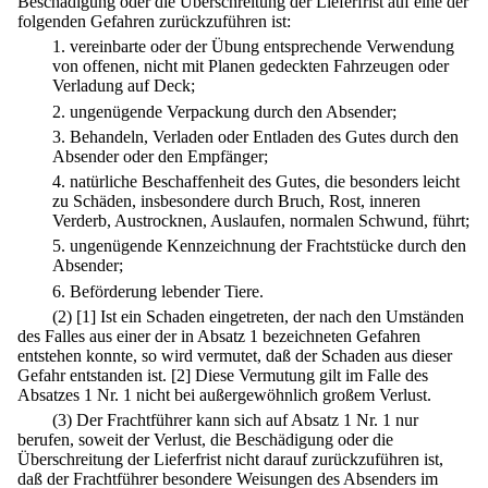
Beschädigung oder die Überschreitung der Lieferfrist auf eine der
folgenden Gefahren zurückzuführen ist:
1.
vereinbarte oder der Übung entsprechende Verwendung
von offenen, nicht mit Planen gedeckten Fahrzeugen oder
Verladung auf Deck;
2.
ungenügende Verpackung durch den Absender;
3.
Behandeln, Verladen oder Entladen des Gutes durch den
Absender oder den Empfänger;
4.
natürliche Beschaffenheit des Gutes, die besonders leicht
zu Schäden, insbesondere durch Bruch, Rost, inneren
Verderb, Austrocknen, Auslaufen, normalen Schwund, führt;
5.
ungenügende Kennzeichnung der Frachtstücke durch den
Absender;
6.
Beförderung lebender Tiere.
(2)
[1] Ist ein Schaden eingetreten, der nach den Umständen
des Falles aus einer der in Absatz 1 bezeichneten Gefahren
entstehen konnte, so wird vermutet, daß der Schaden aus dieser
Gefahr entstanden ist.
[2] Diese Vermutung gilt im Falle des
Absatzes 1 Nr. 1 nicht bei außergewöhnlich großem Verlust.
(3) Der Frachtführer kann sich auf Absatz 1 Nr. 1 nur
berufen, soweit der Verlust, die Beschädigung oder die
Überschreitung der Lieferfrist nicht darauf zurückzuführen ist,
daß der Frachtführer besondere Weisungen des Absenders im