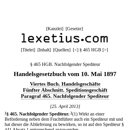
[
Kanzlei
] [
Gesetze
]
[
Titelei
] [
Inhalt
] [
Quellen
]
[
<
]
§ 465 HGB
[
>
]
§ 465 HGB. Nachfolgender Spediteur
Handelsgesetzbuch vom 10. Mai 1897
Viertes Buch. Handelsgeschäfte
Fünfter Abschnitt. Speditionsgeschäft
Paragraf 465. Nachfolgender Spediteur
[25. April 2013]
1
§ 465
.
Nachfolgender Spediteur.
2
(1) Wirkt an einer
Beförderung neben dem Frachtführer auch ein Spediteur mit und
hat dieser die Ablieferung zu bewirken, so ist auf den Spediteur §
441 Absatz 1 entsprechend anzuwenden.