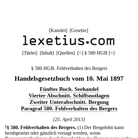
[
Kanzlei
] [
Gesetze
]
[
Titelei
] [
Inhalt
] [
Quellen
]
[
<
]
§ 580 HGB
[
>
]
§ 580 HGB. Fehlverhalten des Bergers
Handelsgesetzbuch vom 10. Mai 1897
Fünftes Buch. Seehandel
Vierter Abschnitt. Schiffsnotlagen
Zweiter Unterabschnitt. Bergung
Paragraf 580. Fehlverhalten des Bergers
[25. April 2013]
1
§ 580
.
Fehlverhalten des Bergers.
(1) Der Bergelohn kann
herabgesetzt oder gänzlich versagt werden, wenn