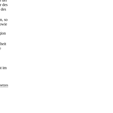
ß der
r des
 des
n, so
sowie
u
gion
heit
e
t im
setzes