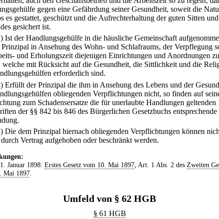
rhalten, auch den Geschäftsbetrieb und die Arbeitszeit so zu regeln, da
ngsgehülfe gegen eine Gefährdung seiner Gesundheit, soweit die Natu
s es gestattet, geschützt und die Aufrechterhaltung der guten Sitten und
es gesichert ist.
2) Ist der Handlungsgehülfe in die häusliche Gemeinschaft aufgenomme
r Prinzipal in Ansehung des Wohn- und Schlafraums, der Verpflegung 
beits- und Erholungszeit diejenigen Einrichtungen und Anordnungen z
, welche mit Rücksicht auf die Gesundheit, die Sittlichkeit und die Reli
ndlungsgehülfen erforderlich sind.
3) Erfüllt der Prinzipal die ihm in Ansehung des Lebens und der Gesund
ndlungsgehülfen obliegenden Verpflichtungen nicht, so finden auf sein
ichtung zum Schadensersatze die für unerlaubte Handlungen geltenden
riften der §§ 842 bis 846 des Bürgerlichen Gesetzbuchs entsprechende
dung.
4) Die dem Prinzipal hiernach obliegenden Verpflichtungen können nich
 durch Vertrag aufgehoben oder beschränkt werden.
kungen:
 1. Januar 1898:
Erstes Gesetz vom 10. Mai 1897
, Art. 1 Abs. 2 des
Zweiten Ge
. Mai 1897
.
Umfeld von § 62 HGB
§ 61 HGB