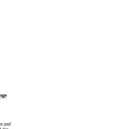
nge
en und