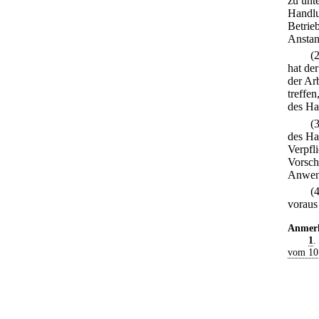
zu unte
Handlu
Betrieb
Anstand
(
hat de
der Ar
treffen
des Ha
(
des Ha
Verpfl
Vorsch
Anwen
(
voraus
Anmer
1
.
vom 10