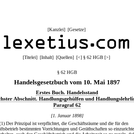
[
Kanzlei
] [
Gesetze
]
[
Titelei
] [
Inhalt
] [
Quellen
]
[
<
]
§ 62 HGB
[
>
]
§ 62 HGB
Handelsgesetzbuch vom 10. Mai 1897
Erstes Buch. Handelsstand
chster Abschnitt. Handlungsgehülfen und Handlungslehrli
Paragraf 62
[1. Januar 1898]
(1) Der Prinzipal ist verpflichtet, die Geschäftsräume und die für den
ftsbetrieb bestimmten Vorrichtungen und Geräthschaften so einzuricht