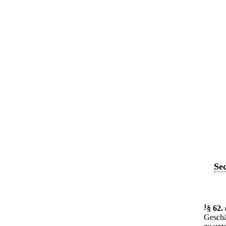
Se
1
§ 62
.
Geschä