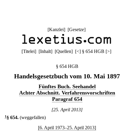
[
Kanzlei
] [
Gesetze
]
[
Titelei
] [
Inhalt
] [
Quellen
]
[
<
]
§ 654 HGB
[
>
]
§ 654 HGB
Handelsgesetzbuch vom 10. Mai 1897
Fünftes Buch. Seehandel
Achter Abschnitt. Verfahrensvorschriften
Paragraf 654
[25. April 2013]
1
§ 654
.
(weggefallen)
[6. April 1973–25. April 2013]