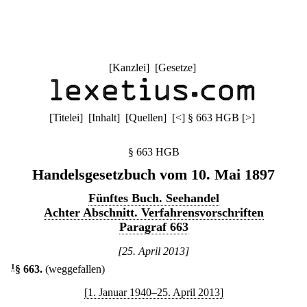
[
Kanzlei
] [
Gesetze
]
[
Titelei
] [
Inhalt
] [
Quellen
]
[
<
]
§ 663 HGB
[
>
]
§ 663 HGB
Handelsgesetzbuch vom 10. Mai 1897
Fünftes Buch. Seehandel
Achter Abschnitt. Verfahrensvorschriften
Paragraf 663
[25. April 2013]
1
§ 663
.
(weggefallen)
[1. Januar 1940–25. April 2013]