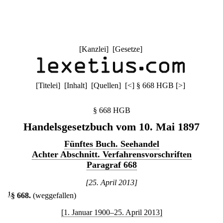
[
Kanzlei
] [
Gesetze
]
[
Titelei
] [
Inhalt
] [
Quellen
]
[
<
]
§ 668 HGB
[
>
]
§ 668 HGB
Handelsgesetzbuch vom 10. Mai 1897
Fünftes Buch. Seehandel
Achter Abschnitt. Verfahrensvorschriften
Paragraf 668
[25. April 2013]
1
§ 668
.
(weggefallen)
[1. Januar 1900–25. April 2013]