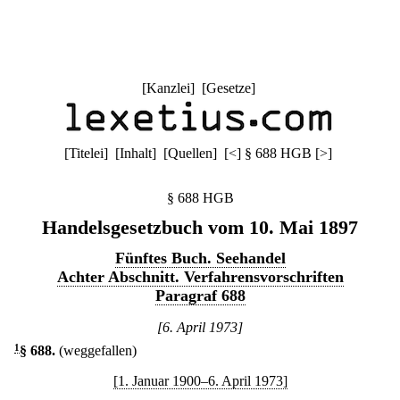
[
Kanzlei
] [
Gesetze
]
[
Titelei
] [
Inhalt
] [
Quellen
]
[
<
]
§ 688 HGB
[
>
]
§ 688 HGB
Handelsgesetzbuch vom 10. Mai 1897
Fünftes Buch. Seehandel
Achter Abschnitt. Verfahrensvorschriften
Paragraf 688
[6. April 1973]
1
§ 688
.
(weggefallen)
[1. Januar 1900–6. April 1973]