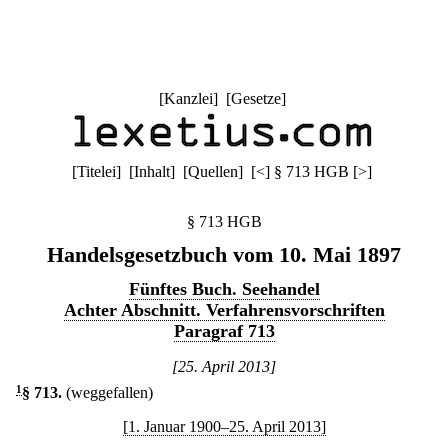
[
Kanzlei
] [
Gesetze
]
[
Titelei
] [
Inhalt
] [
Quellen
]
[
<
]
§ 713 HGB
[
>
]
§ 713 HGB
Handelsgesetzbuch vom 10. Mai 1897
Fünftes Buch. Seehandel
Achter Abschnitt. Verfahrensvorschriften
Paragraf 713
[25. April 2013]
1
§ 713
.
(weggefallen)
[1. Januar 1900–25. April 2013]