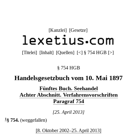
[
Kanzlei
] [
Gesetze
]
[
Titelei
] [
Inhalt
] [
Quellen
]
[
<
]
§ 754 HGB
[
>
]
§ 754 HGB
Handelsgesetzbuch vom 10. Mai 1897
Fünftes Buch. Seehandel
Achter Abschnitt. Verfahrensvorschriften
Paragraf 754
[25. April 2013]
1
§ 754
.
(weggefallen)
[8. Oktober 2002–25. April 2013]