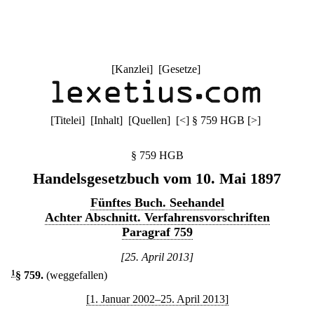
[
Kanzlei
] [
Gesetze
]
[
Titelei
] [
Inhalt
] [
Quellen
]
[
<
]
§ 759 HGB
[
>
]
§ 759 HGB
Handelsgesetzbuch vom 10. Mai 1897
Fünftes Buch. Seehandel
Achter Abschnitt. Verfahrensvorschriften
Paragraf 759
[25. April 2013]
1
§ 759
.
(weggefallen)
[1. Januar 2002–25. April 2013]