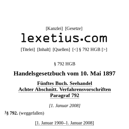
[
Kanzlei
] [
Gesetze
]
[
Titelei
] [
Inhalt
] [
Quellen
]
[
<
]
§ 792 HGB
[
>
]
§ 792 HGB
Handelsgesetzbuch vom 10. Mai 1897
Fünftes Buch. Seehandel
Achter Abschnitt. Verfahrensvorschriften
Paragraf 792
[1. Januar 2008]
1
§ 792
.
(weggefallen)
[1. Januar 1900–1. Januar 2008]