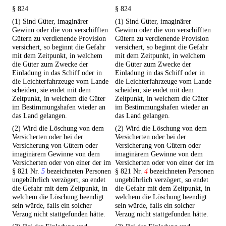
§ 824
§ 824
(1) Sind Güter, imaginärer
(1) Sind Güter, imaginärer
Gewinn oder die von verschifften
Gewinn oder die von verschifften
Gütern zu verdienende Provision
Gütern zu verdienende Provision
versichert, so beginnt die Gefahr
versichert, so beginnt die Gefahr
mit dem Zeitpunkt, in welchem
mit dem Zeitpunkt, in welchem
die Güter zum Zwecke der
die Güter zum Zwecke der
Einladung in das Schiff oder in
Einladung in das Schiff oder in
die Leichterfahrzeuge vom Lande
die Leichterfahrzeuge vom Lande
scheiden; sie endet mit dem
scheiden; sie endet mit dem
Zeitpunkt, in welchem die Güter
Zeitpunkt, in welchem die Güter
im Bestimmungshafen wieder an
im Bestimmungshafen wieder an
das Land gelangen.
das Land gelangen.
(2) Wird die Löschung von dem
(2) Wird die Löschung von dem
Versicherten oder bei der
Versicherten oder bei der
Versicherung von Gütern oder
Versicherung von Gütern oder
imaginärem Gewinne von dem
imaginärem Gewinne von dem
Versicherten oder von einer der im
Versicherten oder von einer der im
§ 821 Nr.
5
bezeichneten Personen
§ 821 Nr.
4
bezeichneten Personen
ungebührlich verzögert, so endet
ungebührlich verzögert, so endet
die Gefahr mit dem Zeitpunkt, in
die Gefahr mit dem Zeitpunkt, in
welchem die Löschung beendigt
welchem die Löschung beendigt
sein würde, falls ein solcher
sein würde, falls ein solcher
Verzug nicht stattgefunden hätte.
Verzug nicht stattgefunden hätte.