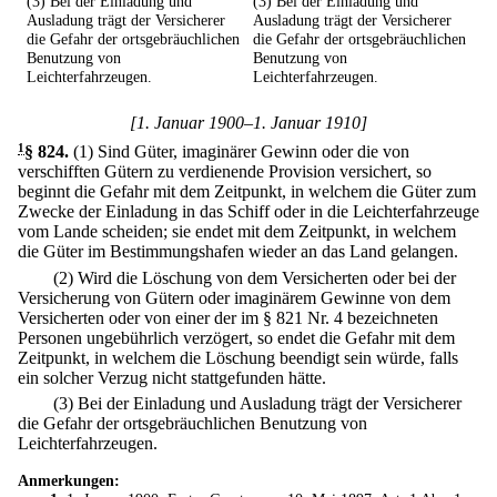
(3) Bei der Einladung und
(3) Bei der Einladung und
Ausladung trägt der Versicherer
Ausladung trägt der Versicherer
die Gefahr der ortsgebräuchlichen
die Gefahr der ortsgebräuchlichen
Benutzung von
Benutzung von
Leichterfahrzeugen.
Leichterfahrzeugen.
[1. Januar 1900–1. Januar 1910]
1
§ 824
.
(1) Sind Güter, imaginärer Gewinn oder die von
verschifften Gütern zu verdienende Provision versichert, so
beginnt die Gefahr mit dem Zeitpunkt, in welchem die Güter zum
Zwecke der Einladung in das Schiff oder in die Leichterfahrzeuge
vom Lande scheiden; sie endet mit dem Zeitpunkt, in welchem
die Güter im Bestimmungshafen wieder an das Land gelangen.
(2) Wird die Löschung von dem Versicherten oder bei der
Versicherung von Gütern oder imaginärem Gewinne von dem
Versicherten oder von einer der im § 821 Nr. 4 bezeichneten
Personen ungebührlich verzögert, so endet die Gefahr mit dem
Zeitpunkt, in welchem die Löschung beendigt sein würde, falls
ein solcher Verzug nicht stattgefunden hätte.
(3) Bei der Einladung und Ausladung trägt der Versicherer
die Gefahr der ortsgebräuchlichen Benutzung von
Leichterfahrzeugen.
Anmerkungen: