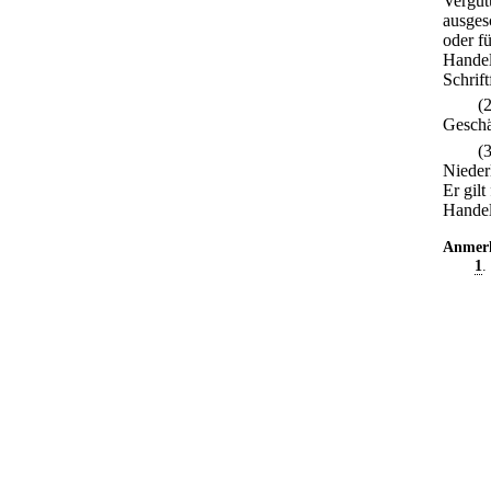
Vergüt
ausges
oder f
Handels
Schrif
(
Geschä
(
Nieder
Er gil
Handel
Anmer
1
.