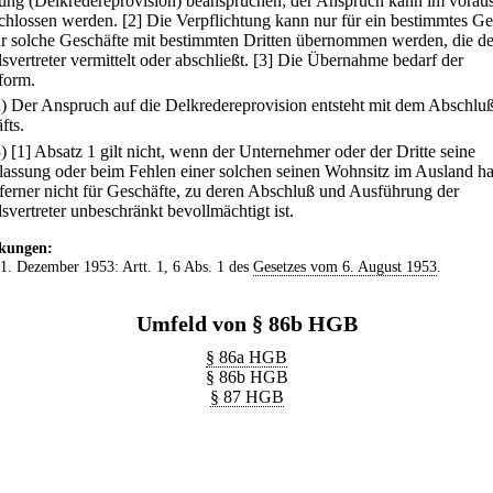
ung (Delkredereprovision) beanspruchen; der Anspruch kann im voraus
chlossen werden.
[2] Die Verpflichtung kann nur für ein bestimmtes Ge
ür solche Geschäfte mit bestimmten Dritten übernommen werden, die de
vertreter vermittelt oder abschließt.
[3] Die Übernahme bedarf der
tform.
2) Der Anspruch auf die Delkredereprovision entsteht mit dem Abschlu
fts.
3)
[1] Absatz 1 gilt nicht, wenn der Unternehmer oder der Dritte seine
lassung oder beim Fehlen einer solchen seinen Wohnsitz im Ausland ha
t ferner nicht für Geschäfte, zu deren Abschluß und Ausführung der
svertreter unbeschränkt bevollmächtigt ist.
kungen:
 1. Dezember 1953: Artt. 1, 6 Abs. 1 des
Gesetzes vom 6. August 1953
.
Umfeld von § 86b HGB
§ 86a HGB
§ 86b HGB
§ 87 HGB