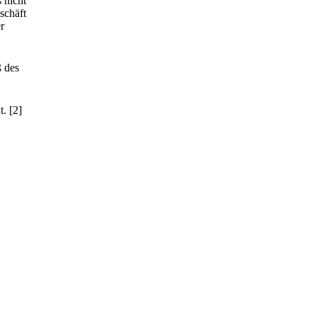
 nicht
schäft
r
ß des
t.
[2]