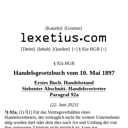
[
Kanzlei
] [
Gesetze
]
[
Titelei
] [
Inhalt
] [
Quellen
]
[
<
]
§ 92a HGB
[
>
]
§ 92a HGB
Handelsgesetzbuch vom 10. Mai 1897
Erstes Buch. Handelsstand
Siebenter Abschnitt. Handelsvertreter
Paragraf 92a
[22. Juni 2023]
1
§ 92a
.
(1)
2
[1] Für das Vertragsverhältnis eines
Handelsvertreters, der vertraglich nicht für weitere Unternehmer
tätig werden darf oder dem dies nach Art und Umfang der von
ihm verlangten Tätigkeit nicht möglich ist, kann das