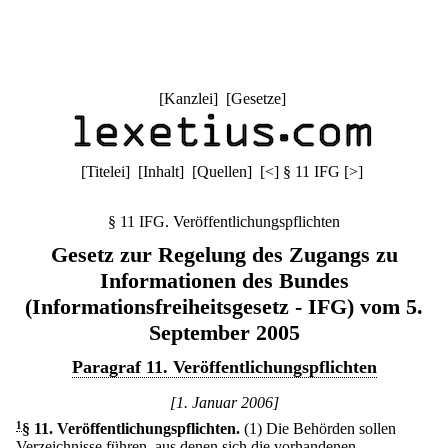
[
Kanzlei
] [
Gesetze
]
[
Titelei
] [
Inhalt
] [
Quellen
]
[
<
]
§ 11 IFG
[
>
]
§ 11 IFG. Veröffentlichungspflichten
Gesetz zur Regelung des Zugangs zu
Informationen des Bundes
(Informationsfreiheitsgesetz - IFG) vom 5.
September 2005
Paragraf 11. Veröffentlichungspflichten
[1. Januar 2006]
1
§ 11
.
Veröffentlichungspflichten.
(1) Die Behörden sollen
Verzeichnisse führen, aus denen sich die vorhandenen