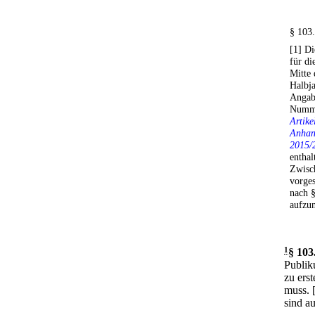
§ 103.
[1] Di
für d
Mitte 
Halbja
Angab
Numme
Artike
Anhan
2015/
enthal
Zwisch
vorge
nach 
aufzu
1
§ 103
Publik
zu ers
muss.
sind a