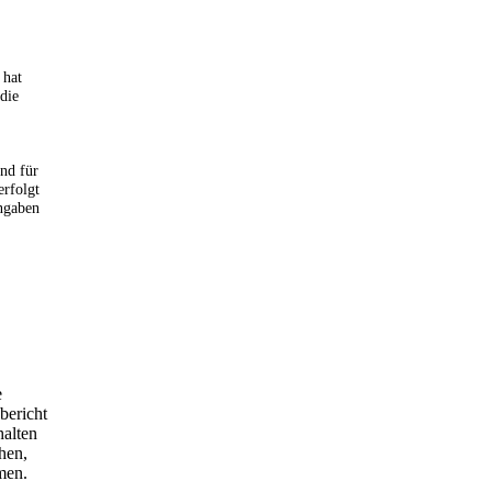
 hat
die
nd für
erfolgt
ngaben
e
bericht
halten
hen,
men.