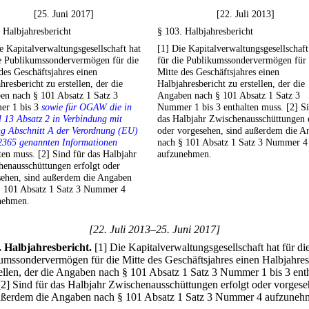
[25. Juni 2017]
[22. Juli 2013]
 Halbjahresbericht
§ 103. Halbjahresbericht
e Kapitalverwaltungsgesellschaft hat
[1] Die Kapitalverwaltungsgesellschaft
ie Publikumssondervermögen für die
für die Publikumssondervermögen für 
des Geschäftsjahres einen
Mitte des Geschäftsjahres einen
hresbericht zu erstellen, der die
Halbjahresbericht zu erstellen, der die
en nach § 101 Absatz 1 Satz 3
Angaben nach § 101 Absatz 1 Satz 3
r 1 bis 3
sowie für OGAW die in
Nummer 1 bis 3 enthalten muss. [2] Si
l 13 Absatz 2 in Verbindung mit
das Halbjahr Zwischenausschüttungen 
g Abschnitt A der Verordnung (EU)
oder vorgesehen, sind außerdem die A
2365 genannten Informationen
nach § 101 Absatz 1 Satz 3 Nummer 4
ten muss. [2] Sind für das Halbjahr
aufzunehmen.
enausschüttungen erfolgt oder
sehen, sind außerdem die Angaben
§ 101 Absatz 1 Satz 3 Nummer 4
nehmen.
[22. Juli 2013–25. Juni 2017]
.
Halbjahresbericht.
[1] Die Kapitalverwaltungsgesellschaft hat für di
umssondervermögen für die Mitte des Geschäftsjahres einen Halbjahres
tellen, der die Angaben nach § 101 Absatz 1 Satz 3 Nummer 1 bis 3 ent
[2] Sind für das Halbjahr Zwischenausschüttungen erfolgt oder vorgese
ußerdem die Angaben nach § 101 Absatz 1 Satz 3 Nummer 4 aufzuneh