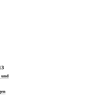
13
n und
gen