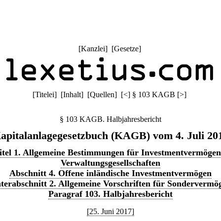
[
Kanzlei
] [
Gesetze
]
[
Titelei
] [
Inhalt
] [
Quellen
]
[
<
]
§ 103 KAGB
[
>
]
§ 103 KAGB. Halbjahresbericht
apitalanlagegesetzbuch (KAGB) vom 4. Juli 20
tel 1. Allgemeine Bestimmungen für Investmentvermöge
Verwaltungsgesellschaften
Abschnitt 4. Offene inländische Investmentvermögen
terabschnitt 2. Allgemeine Vorschriften für Sondervermö
Paragraf 103. Halbjahresbericht
[25. Juni 2017]