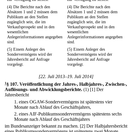
(4) Die Berichte nach den
(4) Die Berichte nach den
Absätzen 1 und 2 müssen dem
Absätzen 1 und 2 müssen dem
Publikum an den Stellen
Publikum an den Stellen
zugänglich sein, die im
zugänglich sein, die im
Verkaufsprospekt und in den
Verkaufsprospekt und in den
wesentlichen
wesentlichen
Anlegerinformationen angegeben
Anlegerinformationen angegeben
sind.
sind.
(5) Einem Anleger des
(5) Einem Anleger des
Sondervermögens wird der
Sondervermögens wird der
Jahresbericht auf Anfrage
Jahresbericht auf Anfrage
vorgelegt.
vorgelegt.
[22. Juli 2013–19. Juli 2014]
1
§ 107
.
Veröffentlichung der Jahres-, Halbjahres-, Zwischen-,
Auflösungs- und Abwicklungsberichte.
(1)
[1] Der
Jahresbericht
1.
eines OGAW-Sondervermögens ist spätestens vier
Monate nach Ablauf des Geschäftsjahres,
2.
eines AIF-Publikumssondervermögens spätestens sechs
Monate nach Ablauf des Geschäftsjahres
im Bundesanzeiger bekannt zu machen.
[2] Der Halbjahresbericht
eines Publikumssondervermögens ist spätestens zwei Monate