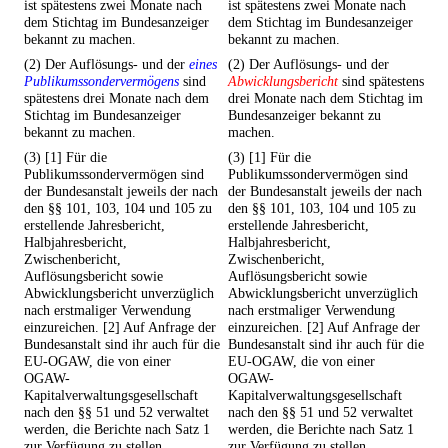
ist spätestens zwei Monate nach
ist spätestens zwei Monate nach
dem Stichtag im Bundesanzeiger
dem Stichtag im Bundesanzeiger
bekannt zu machen.
bekannt zu machen.
(2) Der Auflösungs- und der
eines
(2) Der Auflösungs- und der
Publikumssondervermögens
sind
Abwicklungsbericht
sind spätestens
spätestens drei Monate nach dem
drei Monate nach dem Stichtag im
Stichtag im Bundesanzeiger
Bundesanzeiger bekannt zu
bekannt zu machen.
machen.
(3) [1] Für die
(3) [1] Für die
Publikumssondervermögen sind
Publikumssondervermögen sind
der Bundesanstalt jeweils der nach
der Bundesanstalt jeweils der nach
den §§ 101, 103, 104 und 105 zu
den §§ 101, 103, 104 und 105 zu
erstellende Jahresbericht,
erstellende Jahresbericht,
Halbjahresbericht,
Halbjahresbericht,
Zwischenbericht,
Zwischenbericht,
Auflösungsbericht sowie
Auflösungsbericht sowie
Abwicklungsbericht unverzüglich
Abwicklungsbericht unverzüglich
nach erstmaliger Verwendung
nach erstmaliger Verwendung
einzureichen. [2] Auf Anfrage der
einzureichen. [2] Auf Anfrage der
Bundesanstalt sind ihr auch für die
Bundesanstalt sind ihr auch für die
EU-OGAW, die von einer
EU-OGAW, die von einer
OGAW-
OGAW-
Kapitalverwaltungsgesellschaft
Kapitalverwaltungsgesellschaft
nach den §§ 51 und 52 verwaltet
nach den §§ 51 und 52 verwaltet
werden, die Berichte nach Satz 1
werden, die Berichte nach Satz 1
zur Verfügung zu stellen.
zur Verfügung zu stellen.