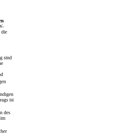
en
W-
 die
g sind
he
nd
gen
ändigen
ags ist
en des
 im
cher