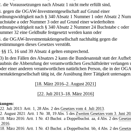
2.
die Voraussetzungen nach Absatz 1 nicht mehr erfüllt sind,
3.
gegen die OGAW-Investmentgesellschaft auf Grund einer
rdnungswidrigkeit nach § 340 Absatz 1 Nummer 1 oder Absatz 2 Num
uchstabe a oder Nummer 3 oder auf Grund einer wiederholten
rdnungswidrigkeit nach § 340 Absatz 2 Nummer 24 Buchstabe c oder
ummer 32 eine Geldbuße festgesetzt werden kann oder
4.
die OGAW-Investmentaktiengesellschaft nachhaltig gegen die
estimmungen dieses Gesetzes verstößt.
e §§ 15, 16 und 39 Absatz 4 gelten entsprechend.
(3) In den Fällen des Absatzes 2 kann die Bundesanstalt statt der Aufh
laubnis die Abberufung der verantwortlichen Geschäftsleiter verlangen
oder einer anderen verantwortlichen natürlichen Person, die in der O
entaktiengesellschaft tätig ist, die Ausübung ihrer Tätigkeit untersagen
[18. März 2016–2. August 2021]
[22. Juli 2013–18. März 2016]
kungen:
 22. Juli 2013: Artt. 1, 28 Abs. 2 des
Gesetzes vom 4. Juli 2013
.
 2. August 2021: Artt. 1 Nr. 38, 19 Abs. 5 des
Zweiten Gesetzes vom 3. Juni 20
 18. März 2016: Artt. 1 Nr. 43 Buchst. a Doppelbuchst. aa, 4 Abs. 2 des
Gesetz
z 2016
.
 18. März 2016: Artt. 1 Nr. 43 Buchst. a Doppelbuchst. bb, 4 Abs. 2 des
Gesetz