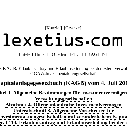
[
Kanzlei
] [
Gesetze
]
[
Titelei
] [
Inhalt
] [
Quellen
]
[
<
]
§ 113 KAGB
[
>
]
3 KAGB. Erlaubnisantrag und Erlaubniserteilung bei der extern verwal
OGAW-Investmentaktiengesellschaft
apitalanlagegesetzbuch (KAGB) vom 4. Juli 20
tel 1. Allgemeine Bestimmungen für Investmentvermöge
Verwaltungsgesellschaften
Abschnitt 4. Offene inländische Investmentvermögen
Unterabschnitt 3. Allgemeine Vorschriften für
Investmentaktiengesellschaften mit veränderlichem Kapita
raf 113. Erlaubnisantrag und Erlaubniserteilung bei der 