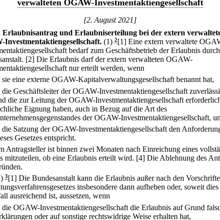
verwalteten OGAW-Investmentaktiengesellschaft
[2. August 2021]
.
Erlaubnisantrag und Erlaubniserteilung bei der extern verwaltet
Investmentaktiengesellschaft.
(1)
2
[1] Eine extern verwaltete OGA
mentaktiengesellschaft bedarf zum Geschäftsbetrieb der Erlaubnis durch
anstalt.
[2] Die Erlaubnis darf der extern verwalteten OGAW-
mentaktiengesellschaft nur erteilt werden, wenn
.
sie eine externe OGAW-Kapitalverwaltungsgesellschaft benannt hat,
.
die Geschäftsleiter der OGAW-Investmentaktiengesellschaft zuverlässi
nd die zur Leitung der OGAW-Investmentaktiengesellschaft erforderlic
achliche Eignung haben, auch in Bezug auf die Art des
nternehmensgegenstandes der OGAW-Investmentaktiengesellschaft, u
.
die Satzung der OGAW-Investmentaktiengesellschaft den Anforderun
ieses Gesetzes entspricht.
m Antragsteller ist binnen zwei Monaten nach Einreichung eines vollst
 mitzuteilen, ob eine Erlaubnis erteilt wird.
[4] Die Ablehnung des Antr
ründen.
2)
3
[1] Die Bundesanstalt kann die Erlaubnis außer nach den Vorschrift
tungsverfahrensgesetzes insbesondere dann aufheben oder, soweit dies
all ausreichend ist, aussetzen, wenn
.
die OGAW-Investmentaktiengesellschaft die Erlaubnis auf Grund fals
rklärungen oder auf sonstige rechtswidrige Weise erhalten hat,