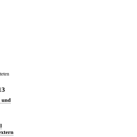
teten
13
n und
l
extern