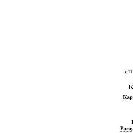
§ 11
K
Kapi
Parag