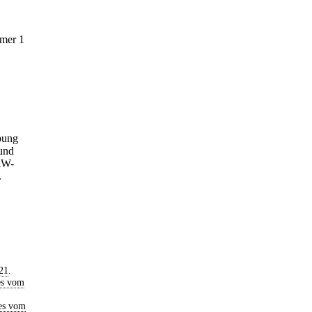
mer 1
ebung
 und
GAW-
.
21
.
es vom
es vom