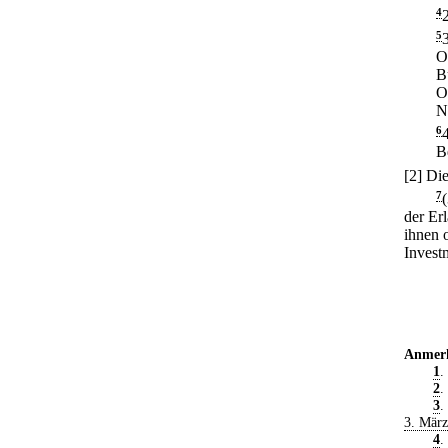
4
5
O
B
O
N
6
B
[2] Di
7
der Er
ihnen 
Investm
Anmer
1
.
2
.
3
.
3. Mär
4
.