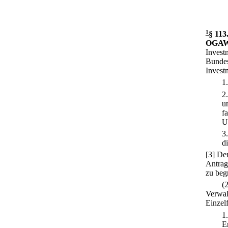
1
§ 113
OGAW-
Invest
Bundes
Invest
1
2
u
f
U
3
d
[3] De
Antrags
zu beg
(
Verwal
Einzelf
1
E